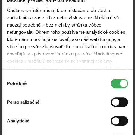
Môžeme, prosím, používať cookies?
ilustrácií
.
Cookies sú informácie, ktoré ukladáme do vášho
zariadenia a zase ich z neho získavame. Niektoré sú
naozaj potrebné – bez nich by stránka vôbec
nefungovala. Okrem toho používame analytické cookies,
ktoré nám umožňujú zisťovať, ako náš web funguje, a
stále ho pre vás zlepšovať. Personalizačné cookies nám
dovoľujú prispôsobovať stránku pre vás. Marketingové
cookies umožňujú zobrazenie relevantnej reklamy.
Niektoré údaje zdieľame aj s tretími stranami.
Veľmi by
nám aj autorom kampaní pomohlo, keby sme mohli
Výber
používať všetky tieto cookies.
Potrebné
súhlasu
Personalizačné
Analytické