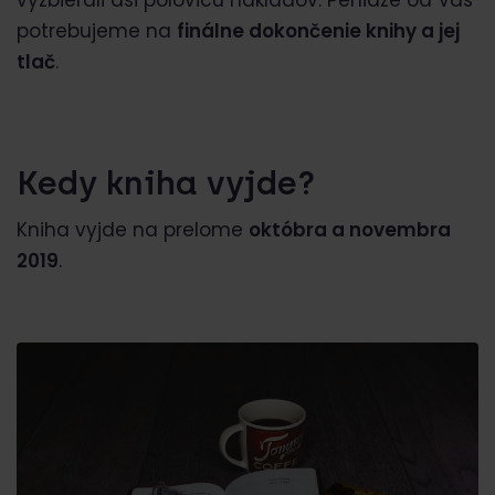
vyzbierali asi polovicu nákladov. Peniaze od Vás
potrebujeme na
finálne dokončenie knihy a jej
tlač
.
Kedy kniha vyjde?
Kniha vyjde na prelome
októbra a novembra
2019
.