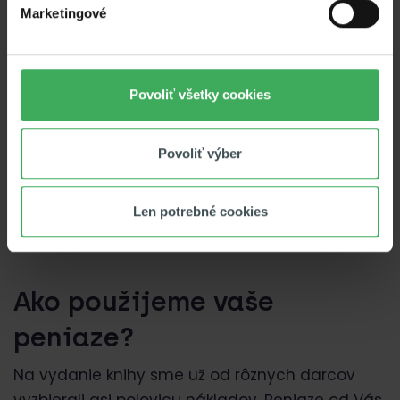
Marketingové
Povoliť všetky cookies
Povoliť výber
Len potrebné cookies
Ako použijeme vaše
peniaze?
Na vydanie knihy sme už od rôznych darcov