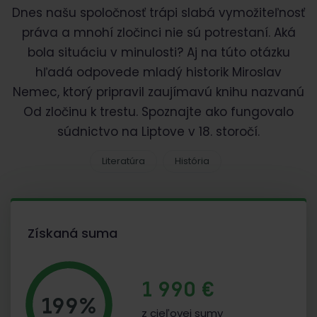
Dnes našu spoločnosť trápi slabá vymožiteľnosť
práva a mnohí zločinci nie sú potrestaní. Aká
bola situáciu v minulosti? Aj na túto otázku
hľadá odpovede mladý historik Miroslav
Nemec, ktorý pripravil zaujímavú knihu nazvanú
Od zločinu k trestu. Spoznajte ako fungovalo
súdnictvo na Liptove v 18. storočí.
Literatúra
História
Získaná suma
1 990 €
199%
z cieľovej sumy