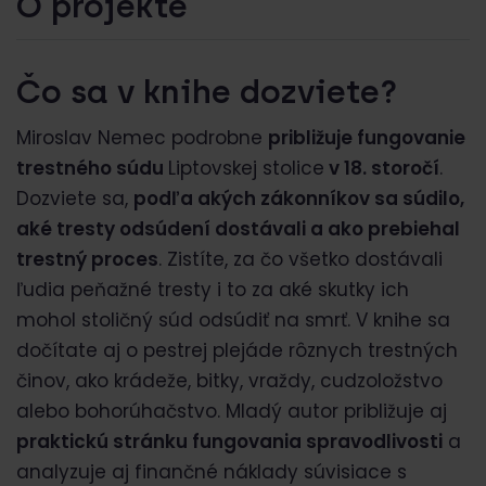
O projekte
Čo sa v knihe dozviete?
Miroslav Nemec podrobne
približuje fungovanie
trestného súdu
Liptovskej stolice
v 18. storočí
.
Dozviete sa,
podľa akých zákonníkov sa súdilo,
aké tresty odsúdení dostávali a ako prebiehal
trestný proces
. Zistíte, za čo všetko dostávali
ľudia peňažné tresty i to za aké skutky ich
mohol stoličný súd odsúdiť na smrť. V knihe sa
dočítate aj o pestrej plejáde rôznych trestných
činov, ako krádeže, bitky, vraždy, cudzoložstvo
alebo bohorúhačstvo. Mladý autor približuje aj
praktickú stránku fungovania spravodlivosti
a
analyzuje aj finančné náklady súvisiace s