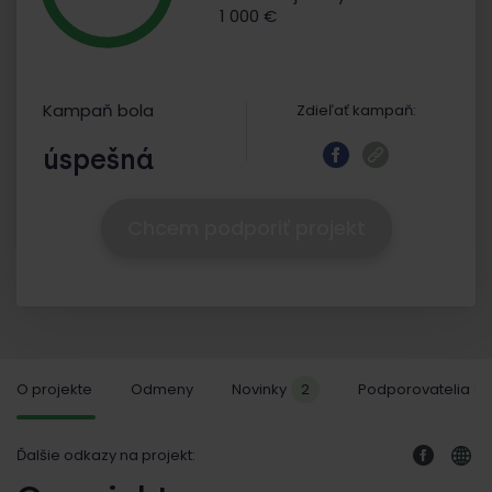
1 000 €
Kampaň bola
Zdieľať kampaň:
úspešná
Chcem podporiť projekt
O projekte
Odmeny
Novinky
2
Podporovatelia
Ďalšie odkazy na projekt: