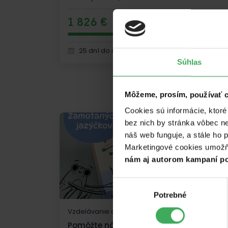
1 826 €
2 000 
25 dní do skončenia kampane
Súhlas
Môžeme, prosím, používať 
Cookies sú informácie, ktor
bez nich by stránka vôbec n
náš web funguje, a stále ho 
Marketingové cookies umožňuj
nám aj autorom kampaní po
Výber
Potrebné
súhlasu
Vzdelávanie a veda | Zdravie
Pomôžte nám vyrobiť logopedickú hru