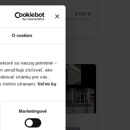
1 397 €
3 500 €
24 dní do skončenia kampane
O cookies
ektoré sú naozaj potrebné –
ám umožňujú zisťovať, ako
sobovať stránku pre vás.
 tretími stranami.
Veľmi by
Marketingové
Vzdelávanie a veda
Model slnečnej sústavy v Bratislave