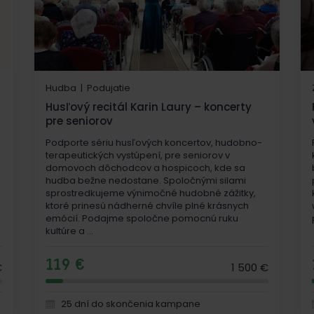
Hudba | Podujatie
Husľový recitál Karin Laury – koncerty
pre seniorov
Podporte sériu husľových koncertov, hudobno-
terapeutických vystúpení, pre seniorov v
domovoch dôchodcov a hospicoch, kde sa
hudba bežne nedostane. Spoločnými silami
sprostredkujeme výnimočné hudobné zážitky,
ktoré prinesú nádherné chvíle plné krásnych
emócií. Podajme spoločne pomocnú ruku
kultúre a ...
119 €
€
1 500 €
25 dní do skončenia kampane