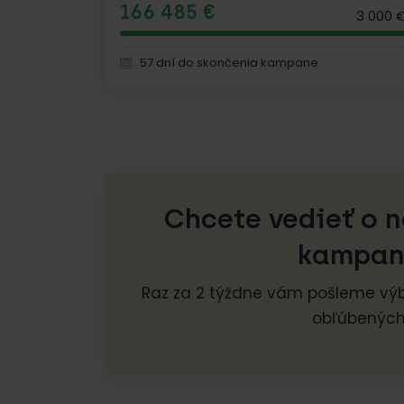
166 485 €
3 000 
57 dní do skončenia kampane
Chcete vedieť o 
kampan
Raz za 2 týždne vám pošleme výb
obľúbenýc