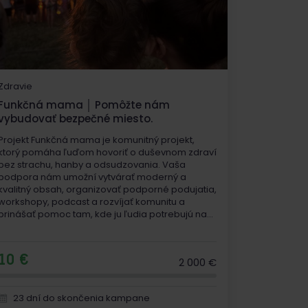
Zdravie
Funkčná mama │ Pomôžte nám
vybudovať bezpečné miesto.
Projekt Funkčná mama je komunitný projekt,
ktorý pomáha ľuďom hovoriť o duševnom zdraví
bez strachu, hanby a odsudzovania. Vaša
podpora nám umožní vytvárať moderný a
kvalitný obsah, organizovať podporné podujatia,
workshopy, podcast a rozvíjať komunitu a
prinášať pomoc tam, kde ju ľudia potrebujú na...
10 €
2 000 €
23 dní do skončenia kampane