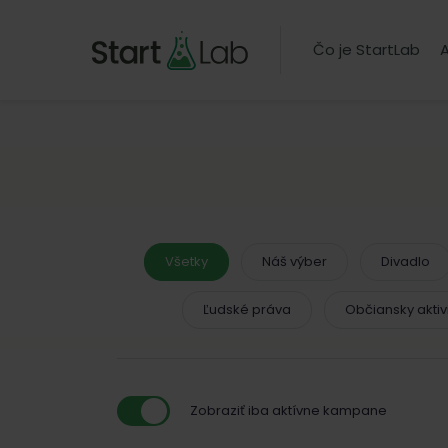
Čo je StartLab
A
Všetky
Náš výber
Divadlo
Ľudské práva
Občiansky akti
Zobraziť iba aktívne kampane