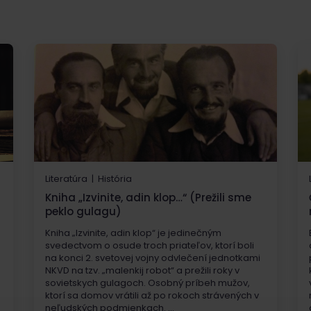
Literatúra | História
Kniha „Izvinite, adin klop…“ (Prežili sme
peklo gulagu)
Kniha „Izvinite, adin klop“ je jedinečným
svedectvom o osude troch priateľov, ktorí boli
na konci 2. svetovej vojny odvlečení jednotkami
NKVD na tzv. „malenkij robot“ a prežili roky v
sovietskych gulagoch. Osobný príbeh mužov,
ktorí sa domov vrátili až po rokoch strávených v
neľudských podmienkach. ...