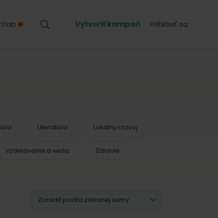
rtlab
Vytvoriť kampaň
Prihlásiť sa
túra
Literatúra
Lokálny rozvoj
Vzdelávanie a veda
Zdravie
Zoradiť podľa získanej sumy