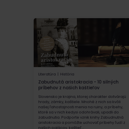
Literatúra | História
Zabudnutá aristokracia - 10 silných
príbehov z našich kaštieľov
Slovensko je krajina, ktorej charakter dotvárajú
hrady, zámky, kaštiele. Mnohé z nich sa kvôli
našej ľahostajnosti menia na ruiny, a príbehy,
ktoré sa v nich kedysi odohrávali, upadli do
zabudnutia. Podporte vznik knihy Zabudnutná
aristokracia a pomôžte uchovať príbehy ľudí z
našich palácov, kaštieľ...