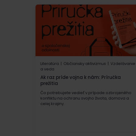
Literatúra | Občiansky aktivizmus | Vzdelávanie
a veda
Ak raz príde vojna k nám: Príručka
prežitia
Čo potrebujete vedieť v prípade ozbrojeného
konfliktu na ochranu svojho života, domova a
celej krajiny.