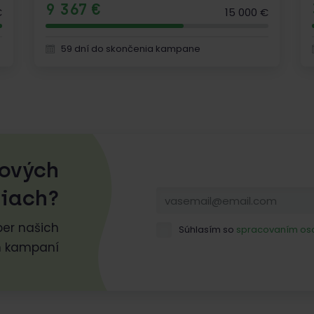
9 367 €
€
15 000 €
59 dní do skončenia kampane
nových
iach?
er našich
Súhlasím so
spracovaním os
h kampaní