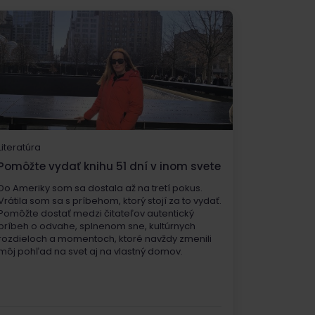
Literatúra
Pomôžte vydať knihu 51 dní v inom svete
Do Ameriky som sa dostala až na tretí pokus.
Vrátila som sa s príbehom, ktorý stojí za to vydať.
Pomôžte dostať medzi čitateľov autentický
príbeh o odvahe, splnenom sne, kultúrnych
rozdieloch a momentoch, ktoré navždy zmenili
môj pohľad na svet aj na vlastný domov.