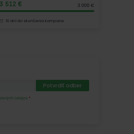
3 512 €
3 000 €
10 dní do skončenia kampane
Potvrdiť odber
obných údajov
*