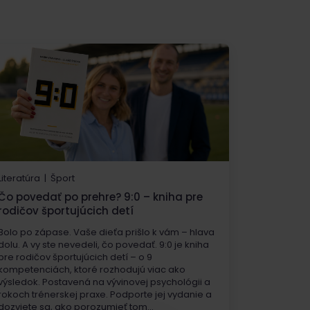
Literatúra | Šport
Čo povedať po prehre? 9:0 – kniha pre
rodičov športujúcich detí
Bolo po zápase. Vaše dieťa prišlo k vám – hlava
dolu. A vy ste nevedeli, čo povedať. 9:0 je kniha
pre rodičov športujúcich detí – o 9
kompetenciách, ktoré rozhodujú viac ako
výsledok. Postavená na vývinovej psychológii a
rokoch trénerskej praxe. Podporte jej vydanie a
dozviete sa, ako porozumieť tom...