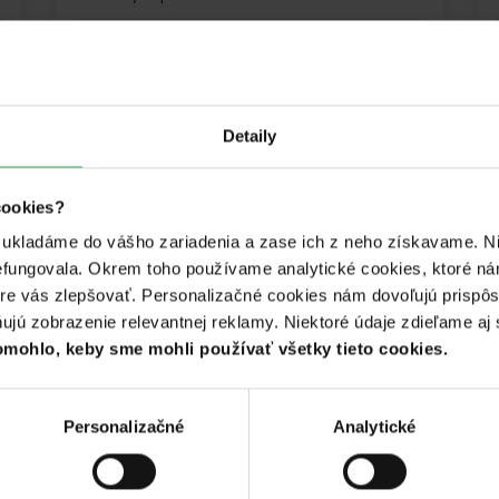
1 662 €
€
1 500 €
1 deň do skončenia kampane
Detaily
cookies?
é ukladáme do vášho zariadenia a zase ich z neho získavame. Ni
efungovala. Okrem toho používame analytické cookies, ktoré n
pre vás zlepšovať. Personalizačné cookies nám dovoľujú prispô
ú zobrazenie relevantnej reklamy. Niektoré údaje zdieľame aj s
mohlo, keby sme mohli používať všetky tieto cookies.
Personalizačné
Analytické
Literatúra
Alicine Vianoce - Keď sa z príbehov