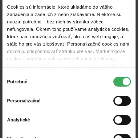
dreva (5 veľkých nákladných áut) z píly v
Cookies sú informácie, ktoré ukladáme do vášho
Dlhom Poli, použili sme už vyše 20-tisíc skrutiek
zariadenia a zase ich z neho získavame. Niektoré sú
darovaných od Staviame z dreva. Ďakujeme
naozaj potrebné – bez nich by stránka vôbec
nefungovala. Okrem toho používame analytické cookies,
Fondu na podporu umenia za grant, ale stále
ktoré nám umožňujú zisťovať, ako náš web funguje, a
chýba 20-tisíc eur, aby sme Sphéru dokončili
a
stále ho pre vás zlepšovať. Personalizačné cookies nám
skutočne ožila. Financie použijeme na
dovoľujú prispôsobovať stránku pre vás. Marketingové
zaplatenie dreva a odborných tesárskych prác.
cookies umožňujú zobrazenie relevantnej reklamy.
Niektoré údaje zdieľame aj s tretími stranami.
Veľmi by
nám aj autorom kampaní pomohlo, keby sme mohli
Pustili sme sa do ďalšieho
Výber
používať všetky tieto cookies.
Potrebné
súhlasu
odvážneho príbehu, ktorým
siahame na limity našich
Personalizačné
možností a prostriedkov.
Oslovujeme vás a veríme,
Analytické
že sa nám to spoločne
podarí. Veríme, že Sphéra