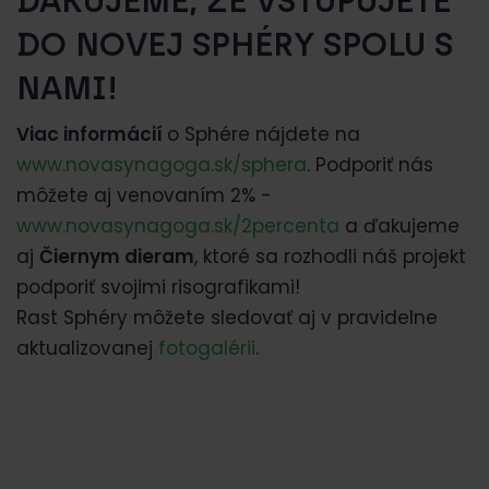
ĎAKUJEME, ŽE VSTUPUJETE
DO NOVEJ SPHÉRY SPOLU S
NAMI!
Viac informácií
o Sphére nájdete na
www.novasynagoga.sk/sphera
. Podporiť nás
môžete aj venovaním 2% -
www.novasynagoga.sk/2percenta
a ďakujeme
aj
Čiernym dieram
, ktoré sa rozhodli náš projekt
podporiť svojimi risografikami!
Rast Sphéry môžete sledovať aj v pravidelne
aktualizovanej
fotogalérii
.