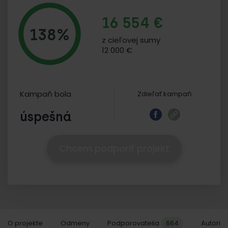
16 554 €
138%
z cieľovej sumy
12 000 €
Kampaň bola
Zdieľať kampaň:
úspešná
Chcem podporiť projekt
O projekte
Odmeny
Podporovatelia
664
Autori