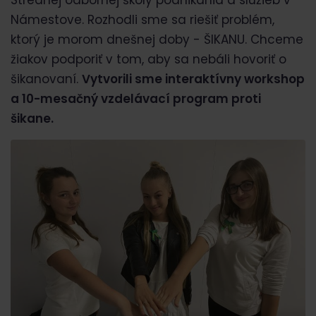
Strednej odbornej školy podnikania a služieb v
Námestove. Rozhodli sme sa riešiť problém,
ktorý je morom dnešnej doby -
ŠIKANU
. Chceme
žiakov podporiť v tom, aby sa nebáli hovoriť o
šikanovaní.
Vytvorili sme interaktívny workshop
a 10-mesačný vzdelávací program proti
šikane.