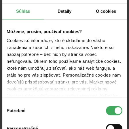
Súhlas
Detaily
O cookies
Môžeme, prosím, používať cookies?
Cookies sú informácie, ktoré ukladáme do vášho
zariadenia a zase ich z neho získavame. Niektoré sú
naozaj potrebné – bez nich by stránka vôbec
nefungovala. Okrem toho používame analytické cookies,
ktoré nám umožňujú zisťovať, ako náš web funguje, a
stále ho pre vás zlepšovať. Personalizačné cookies nám
dovoľujú prispôsobovať stránku pre vás. Marketingové
cookies umožňujú zobrazenie relevantnej reklamy.
Niektoré údaje zdieľame aj s tretími stranami.
Veľmi by
nám aj autorom kampaní pomohlo, keby sme mohli
Výber
Ako použijeme vašu
používať všetky tieto cookies.
Potrebné
súhlasu
podporu?
Personalizačné