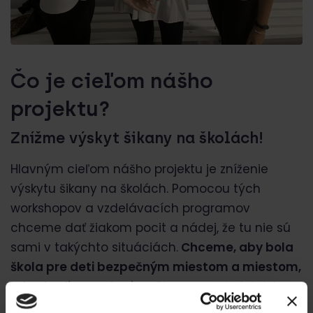
Čo je cieľom nášho
projektu?
Znížme výskyt šikany na školách!
Hlavným cieľom nášho projektu je zníženie
výskytu šikany na školách. Pomocou tých
workshopov a vzdelávacích programov
chceme dať žiakom pocit a nádej, že tu nie sú
sami v takýchto situáciách.
Chceme, aby bola
škola pre deti bezpečným miestom a miestom,
kde chodia s radosťou.
Chceme vidieť deti len s
úsmevom na tvári.