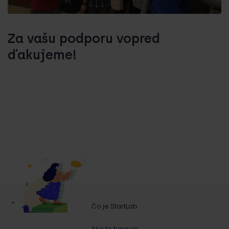
Za vašu podporu vopred
ďakujeme!
Čo je StartLab
Ako to funguje