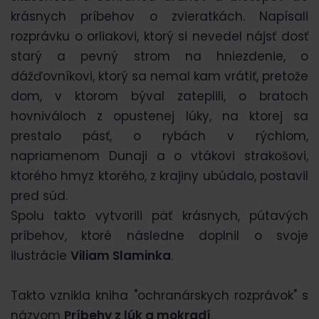
krásnych príbehov o zvieratkách. Napísali
rozprávku o orliakovi, ktorý si nevedel nájsť dosť
starý a pevný strom na hniezdenie, o
dážďovníkovi, ktorý sa nemal kam vrátiť, pretože
dom, v ktorom býval zateplili, o bratoch
hovniváloch z opustenej lúky, na ktorej sa
prestalo pásť, o rybách v rýchlom,
napriamenom Dunaji a o vtákovi strakošovi,
ktorého hmyz ktorého, z krajiny ubúdalo, postavil
pred súd.
Spolu takto vytvorili päť krásnych, pútavých
príbehov, ktoré následne doplnil o svoje
ilustrácie
Viliam Slaminka
.
Takto vznikla kniha "ochranárskych rozprávok" s
názvom
Príbehy z lúk a mokradí
.