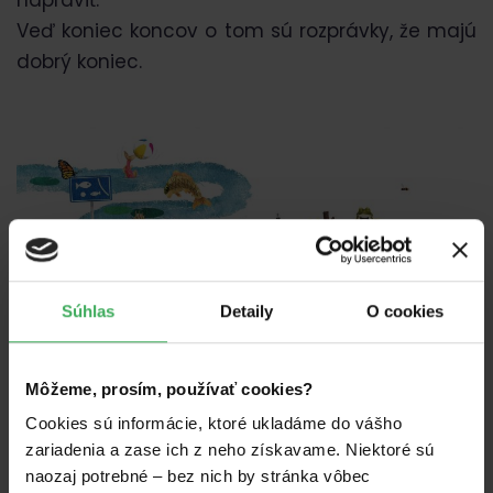
napraviť.
Veď koniec koncov o tom sú rozprávky, že majú
dobrý koniec.
Súhlas
Detaily
O cookies
Čo je cieľom nášho
projektu?
Môžeme, prosím, používať cookies?
Cookies sú informácie, ktoré ukladáme do vášho
Prostredníctvom rozprávok chceme deťom
zariadenia a zase ich z neho získavame. Niektoré sú
priblížiť prírodu, ktorú majú vo svojom
naozaj potrebné – bez nich by stránka vôbec