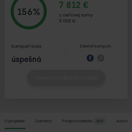
7 812 €
156%
z cieľovej sumy
5 000 €
Kampaň bola
Zdieľať kampaň:
úspešná
Chcem podporiť projekt
O projekte
Odmeny
Podporovatelia
304
Autori