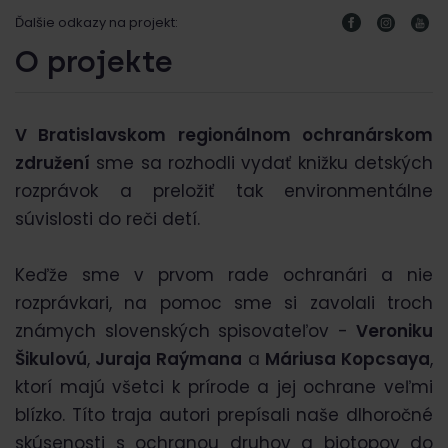
Ďalšie odkazy na projekt:
O projekte
V Bratislavskom regionálnom ochranárskom
združení
sme sa rozhodli vydať knižku detských
rozprávok a preložiť tak environmentálne
súvislosti do reči detí.
Keďže sme v prvom rade ochranári a nie
rozprávkari, na pomoc sme si zavolali troch
známych slovenských spisovateľov -
Veroniku
Šikulovú
,
Juraja Raýmana
a
Máriusa Kopcsaya
,
ktorí majú všetci k prírode a jej ochrane veľmi
blízko. Títo traja autori prepísali naše dlhoročné
skúsenosti s ochranou druhov a biotopov do