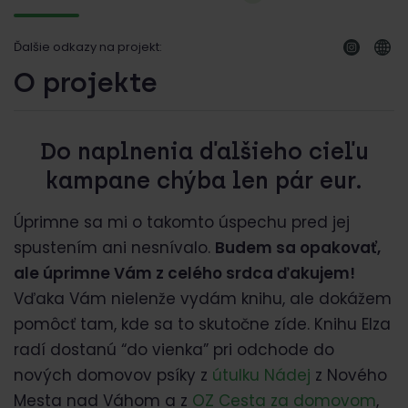
Ďalšie odkazy na projekt:
O projekte
Do naplnenia ďalšieho cieľu
kampane chýba len pár eur.
Úprimne sa mi o takomto úspechu pred jej
spustením ani nesnívalo.
Budem sa opakovať,
ale úprimne Vám z celého srdca ďakujem!
Vďaka Vám nielenže vydám knihu, ale dokážem
pomôcť tam, kde sa to skutočne zíde. Knihu Elza
radí dostanú “do vienka” pri odchode do
nových domovov psíky z
útulku Nádej
z Nového
Mesta nad Váhom a z
OZ Cesta za domovom
,