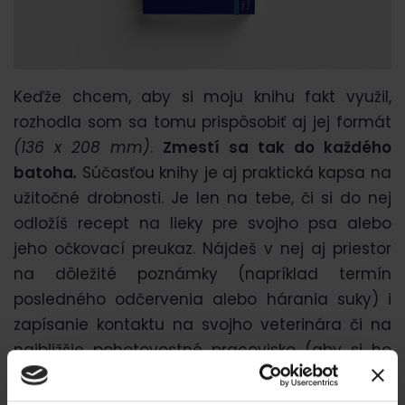
Keďže chcem, aby si moju knihu fakt využil,
rozhodla som sa tomu prispôsobiť aj jej formát
(136 x 208 mm)
.
Zmestí sa tak do každého
batoha
.
Súčasťou knihy je aj praktická kapsa na
užitočné drobnosti. Je len na tebe, či si do nej
odložíš recept na lieky pre svojho psa alebo
jeho očkovací preukaz. Nájdeš v nej aj priestor
na dôležité poznámky (napríklad termín
posledného odčervenia alebo hárania suky) i
zapísanie kontaktu na svojho veterinára či na
najbližšie pohotovostné pracovisko (aby si ho
nemusel v prípade núdze googliť).