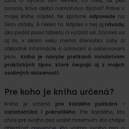
ranu či vyčistiť uši? Nevieš, čo robiť, ak pes
zvracia, kríva alebo namáhavo dýcha? Práve v
mojej knihe nájdeš tie správne
odpovede
na
tieto otázky. A nielen to. Nájdeš v nej aj
návody
,
ako podať psovi tabletu či vyčistiť uši. Dozvieš sa
aj to, v akom veku menia šteniatka zuby či
základné informácie o očkovaní a odčervovaní
psov.
Kniha je navyše pretkaná množstvom
praktických tipov, ktoré čerpajú aj z mojich
osobných skúseností.
Pre koho je kniha určená?
Kniha je určená
pre každého psičkára -
začiatočníka i pokročilého
. Pre každého, kto
chce pre svojho psa urobiť maximum, kto chápe
dôležitosť prevencie, kto vníma svojho psa a