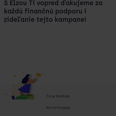
S Elzou Ti vopred ďakujeme za
každú finančnú podporu i
zideľanie tejto kampane!
Čo je StartLab
Ako to funguje