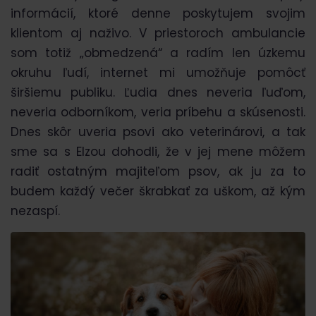
informácií, ktoré denne poskytujem svojim
klientom aj naživo. V priestoroch ambulancie
som totiž „obmedzená“ a radím len úzkemu
okruhu ľudí, internet mi umožňuje pomôcť
širšiemu publiku. Ľudia dnes neveria ľuďom,
neveria odborníkom, veria príbehu a skúsenosti.
Dnes skôr uveria psovi ako veterinárovi, a tak
sme sa s Elzou dohodli, že v jej mene môžem
radiť ostatným majiteľom psov, ak ju za to
budem každý večer škrabkať za uškom, až kým
nezaspí.