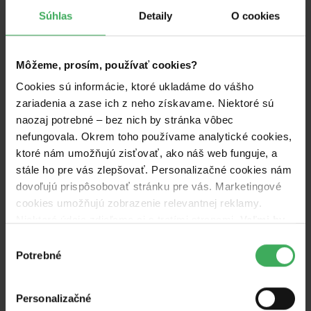
Kniha je plne ilustrovaná
Zuzanou Bartovou
Súhlas
Detaily
O cookies
(
wildflower.sk
) a o grafické spracovanie sa
postarala
Lívia Lörinczová
.
Môžeme, prosím, používať cookies?
Nakoľko si pri svojej práci dávam záležať na
Cookies sú informácie, ktoré ukladáme do vášho
pravdivosti uvádzaných údajov, na odbornú
zariadenia a zase ich z neho získavame. Niektoré sú
korektúru textov som prizvala
Prof. MVDr.
naozaj potrebné – bez nich by stránka vôbec
Miroslava Svobodu, CSc.
, niekdajšieho prednostu
nefungovala. Okrem toho používame analytické cookies,
Kliniky chorob psů a koček
na Veterinárnej
ktoré nám umožňujú zisťovať, ako náš web funguje, a
stále ho pre vás zlepšovať. Personalizačné cookies nám
univerzite v Brne a spoluautora odbornej knihy
dovoľujú prispôsobovať stránku pre vás. Marketingové
Nemoci psa a kočky
.
cookies umožňujú zobrazenie relevantnej reklamy.
Niektoré údaje zdieľame aj s tretími stranami.
Veľmi by
Povedali o knihe
nám aj autorom kampaní pomohlo, keby sme mohli
Výber
používať všetky tieto cookies.
Potrebné
súhlasu
Praktická „príručka prvej
Personalizačné
pomoci“, ktorá by nemala