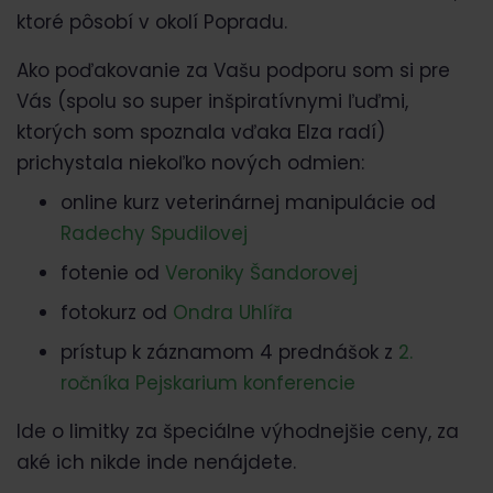
ktoré pôsobí v okolí Popradu.
Ako poďakovanie za Vašu podporu som si pre
Vás (spolu so super inšpiratívnymi ľuďmi,
ktorých som spoznala vďaka Elza radí)
prichystala niekoľko nových odmien:
online kurz veterinárnej manipulácie od
Radechy Spudilovej
fotenie od
Veroniky Šandorovej
fotokurz od
Ondra Uhlířa
prístup k záznamom 4 prednášok z
2.
ročníka Pejskarium konferencie
Ide o limitky za špeciálne výhodnejšie ceny, za
aké ich nikde inde nenájdete.