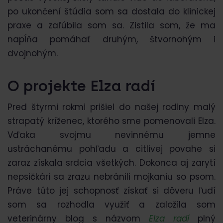
po ukončení štúdia som sa dostala do klinickej
praxe a zaľúbila som sa. Zistila som, že ma
napĺňa pomáhať druhým, štvornohým i
dvojnohým.
O projekte Elza radí
Pred štyrmi rokmi prišiel do našej rodiny malý
strapatý kríženec, ktorého sme pomenovali Elza.
Vďaka svojmu nevinnému jemne
ustráchanému pohľadu a citlivej povahe si
zaraz získala srdcia všetkých. Dokonca aj zarytí
nepsičkári sa zrazu nebránili mojkaniu so psom.
Práve túto jej schopnosť získať si dôveru ľudí
som sa rozhodla využiť a založila som
veterinárny blog s názvom
Elza radí
plný