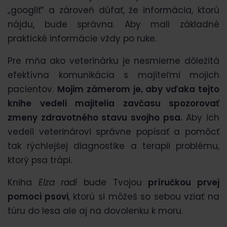
„googliť“ a zároveň dúfať, že informácia, ktorú
nájdu, bude správna. Aby mali základné
praktické informácie vždy po ruke.
Pre mňa ako veterinárku je nesmierne dôležitá
efektívna komunikácia s majiteľmi mojich
pacientov.
Mojim zámerom je, aby vďaka tejto
knihe vedeli majitelia zavčasu spozorovať
zmeny zdravotného stavu svojho psa.
Aby ich
vedeli veterinárovi správne popísať a pomôcť
tak rýchlejšej diagnostike a terapii problému,
ktorý psa trápi.
Kniha
Elza radí
bude Tvojou
príručkou prvej
pomoci psovi
, ktorú si môžeš so sebou vziať na
túru do lesa ale aj na dovolenku k moru.