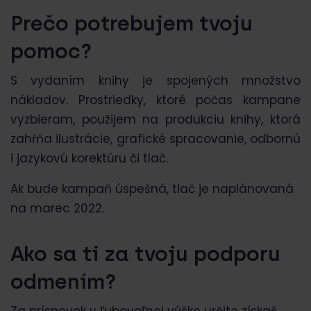
Prečo potrebujem tvoju
pomoc?
S vydaním knihy je spojených množstvo
nákladov. Prostriedky, ktoré počas kampane
vyzbieram, použijem na produkciu knihy, ktorá
zahŕňa ilustrácie, grafické spracovanie, odbornú
i jazykovú korektúru či tlač.
Ak bude kampaň úspešná, tlač je naplánovaná
na marec 2022.
Ako sa ti za tvoju podporu
odmením?
Za príspevok v ľubovoľnej výške určite získaš