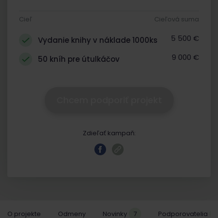
Cieľ
Cieľová suma
5 500 €
Vydanie knihy v náklade 1000ks
9 000 €
50 kníh pre útulkáčov
Chcem podporiť projekt
Zdieľať kampaň:
O projekte
Odmeny
Novinky
7
Podporovatelia