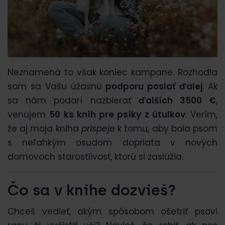
Neznamená to však koniec kampane. Rozhodla
som sa Vašu úžasnú
podporu poslať ďalej
. Ak
sa nám podarí nazbierať
ďalších 3500 €
,
venujem
50 ks kníh pre psíky z útulkov
. Verím,
že aj moja kniha
prispeje
k tomu, aby bola psom
s neľahkým osudom dopriata v nových
domovoch starostlivosť, ktorú si zaslúžia.
Čo sa v knihe dozvieš?
Chceš vedieť, akým spôsobom ošetriť psovi