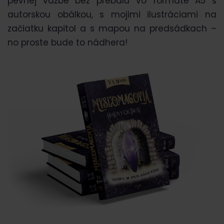
pevnej väzbe bez prebalu vo formáte A5 s
autorskou obálkou, s mojimi ilustráciami na
začiatku kapitol a s mapou na predsádkach –
no proste bude to nádhera!