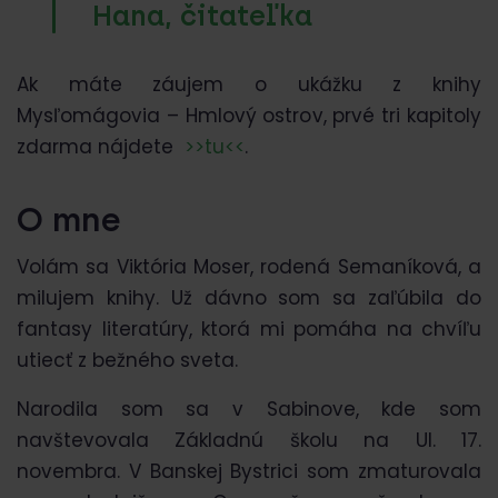
Hana, čitateľka
Ak máte záujem o ukážku z knihy
Mysľomágovia – Hmlový ostrov, prvé tri kapitoly
zdarma nájdete
>>tu<<
.
O mne
Volám sa Viktória Moser, rodená Semaníková, a
milujem knihy. Už dávno som sa zaľúbila do
fantasy literatúry, ktorá mi pomáha na chvíľu
utiecť z bežného sveta.
Narodila som sa v Sabinove, kde som
navštevovala Základnú školu na Ul. 17.
novembra. V Banskej Bystrici som zmaturovala