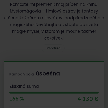
Pomôžte mi premeniť môj príbeh na knihu.
Mysľomágovia – Hmlový ostrov je fantasy
určená každému milovníkovi nadprirodzeného a
magického. Neváhajte a vstúpte do sveta
mágie mysle, v ktorom je možné takmer
čokoľvek!
Literatúra
úspešná
Kampaň bola
Získaná suma
4 130 €
165 %