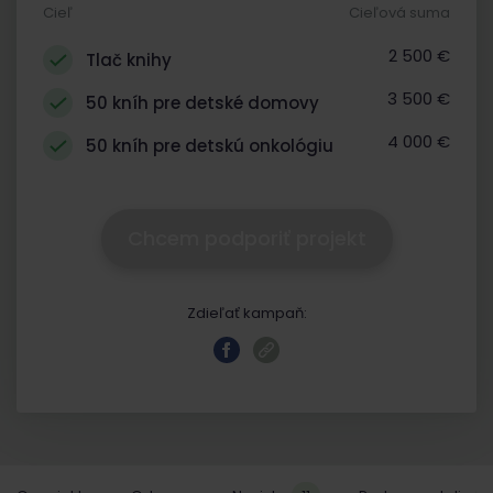
Cieľ
Cieľová suma
2 500 €
Tlač knihy
3 500 €
50 kníh pre detské domovy
4 000 €
50 kníh pre detskú onkológiu
Chcem podporiť projekt
Zdieľať kampaň: