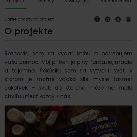
O projekte
Odmeny
Novinky
11
Podporovatelia
1
Ďalšie odkazy na projekt:
O projekte
Rozhodla som sa vydať knihu a potrebujem
vašu pomoc. Môj príbeh je plný fantázie, mágie
a tajomna. Pokúsila som sa vytvoriť svet, v
ktorom je možné vďaka sile mysle takmer
čokoľvek – svet, do ktorého môže na malú
chvíľu utiecť každý z nás.