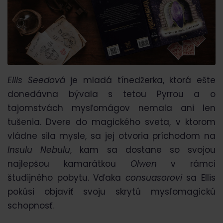
Ellis Seedová
je mladá tínedžerka, ktorá ešte
donedávna bývala s tetou Pyrrou a o
tajomstvách mysľomágov nemala ani len
tušenia. Dvere do magického sveta, v ktorom
vládne sila mysle, sa jej otvoria príchodom na
Insulu Nebulu
, kam sa dostane so svojou
najlepšou kamarátkou
Olwen
v rámci
študijného pobytu. Vďaka
consuasorovi
sa Ellis
pokúsi objaviť svoju skrytú mysľomagickú
schopnosť.