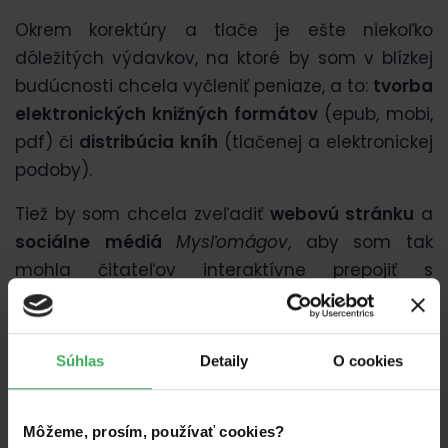
Okrem korektúry a tlače je ešte niekoľko
dôležitých výdavkov, na ktoré by som v blízkej
budúcnosti chcela vyčleniť peniaze, a to:
t
vorba
elektronických knižných formátov
(epub, mobi,
pdf) či
distribúcia
kníh
(tlačenej a elektronickej
podoby).
Tiež by som chcela zveľadiť
webovú
stránku
a
sociálne
médiá
Mysľomágov
, aby som tak
mohla čitateľov interaktívne prepojiť s
elektronickým obsahom, ktorý dopĺňa knižnú
verziu. Ide o ilustrácie, videá, mapy, a pod.
Súhlas
Detaily
O cookies
Môžeme, prosím, používať cookies?