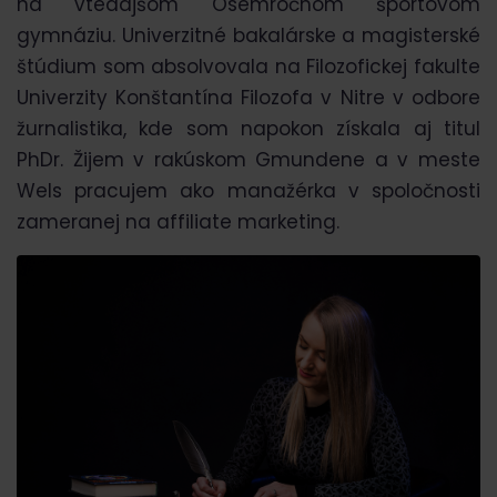
na vtedajšom Osemročnom športovom
gymnáziu. Univerzitné bakalárske a magisterské
štúdium som absolvovala na Filozofickej fakulte
Univerzity Konštantína Filozofa v Nitre v odbore
žurnalistika, kde som napokon získala aj titul
PhDr. Žijem v rakúskom Gmundene a v meste
Wels pracujem ako manažérka v spoločnosti
zameranej na affiliate marketing.