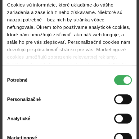
Cookies sú informácie, ktoré ukladáme do vášho
zariadenia a zase ich z neho získavame. Niektoré sú
naozaj potrebné – bez nich by stránka vôbec
nefungovala. Okrem toho používame analytické cookies,
ktoré nám umožňujú zisťovať, ako náš web funguje, a
stále ho pre vás zlepšovať. Personalizačné cookies nám
dovoľujú prispôsobovať stránku pre vás. Marketingové
cookies umožňujú zobrazenie relevantnej reklamy.
Niektoré údaje zdieľame aj s tretími stranami.
Veľmi by
Sociálne médiá a webovú stránku nájdete na
nám aj autorom kampaní pomohlo, keby sme mohli
Výber
nasledovných odkazoch:
Facebook
,
Instagram
,
používať všetky tieto cookies.
Potrebné
súhlasu
YouTube
,
webová stránka
.
Personalizačné
O príbehu povedali iní
Analytické
Veľmi by som sa ti chcela
Marketingové