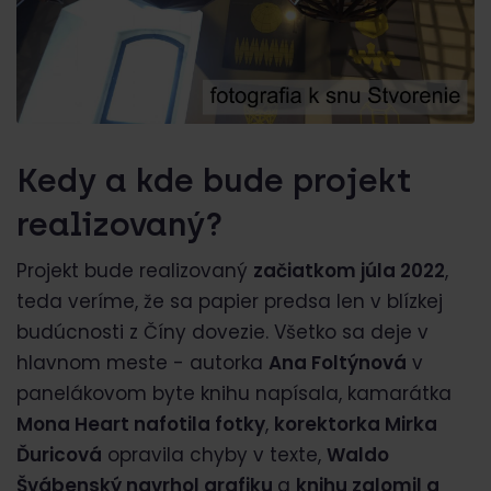
Kedy a kde bude projekt
realizovaný?
Projekt bude realizovaný
začiatkom júla 2022
,
teda veríme, že sa papier predsa len v blízkej
budúcnosti z Číny dovezie. Všetko sa deje v
hlavnom meste - autorka
Ana Foltýnová
v
panelákovom byte knihu napísala, kamarátka
Mona Heart nafotila fotky
,
korektorka Mirka
Ďuricová
opravila chyby v texte,
Waldo
Švábenský navrhol grafiku
a
knihu zalomil a