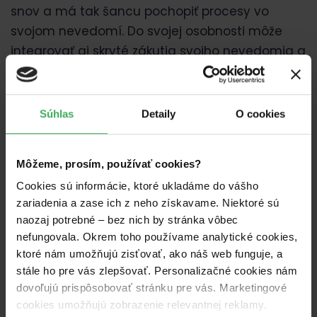
snov a má tak šancu pochopiť procesy vo
svojom nevedomí. Do svojej osobnosti môže
integrovať aj skryté zákutia svojho nevedomia a
stať sa tak celistvejšou bytosťou.
Súhlas
Detaily
O cookies
Môžeme, prosím, používať cookies?
Cookies sú informácie, ktoré ukladáme do vášho
zariadenia a zase ich z neho získavame. Niektoré sú
naozaj potrebné – bez nich by stránka vôbec
nefungovala. Okrem toho používame analytické cookies,
ktoré nám umožňujú zisťovať, ako náš web funguje, a
stále ho pre vás zlepšovať. Personalizačné cookies nám
dovoľujú prispôsobovať stránku pre vás. Marketingové
cookies umožňujú zobrazenie relevantnej reklamy.