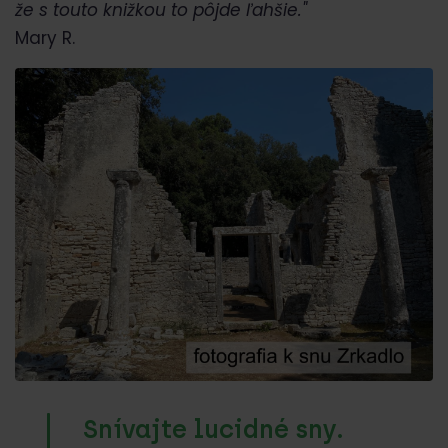
že s touto knižkou to pôjde ľahšie."
Mary R.
Snívajte lucidné sny.