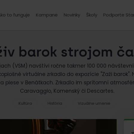
ko to funguje
Kampane
Novinky
Školy
Podporte Sta
iv barok strojom č
ch (VSM) navštívi ročne takmer 100 000 návštevníko
koplošné virtuálne zrkadlo do expozície "Zaži barok"
na plese v Benátkach. Zrkadlo im sprítomní atmosféru
Caravaggio, Komenský či Descartes.
Kultúra
História
Vizuálne umenie