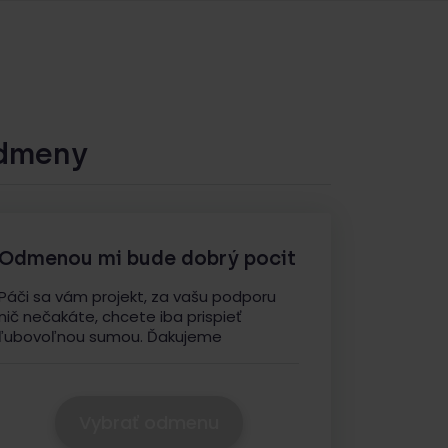
dmeny
Odmenou mi bude dobrý pocit
Páči sa vám projekt, za vašu podporu
nič nečakáte, chcete iba prispieť
ľubovoľnou sumou. Ďakujeme
Vybrať odmenu