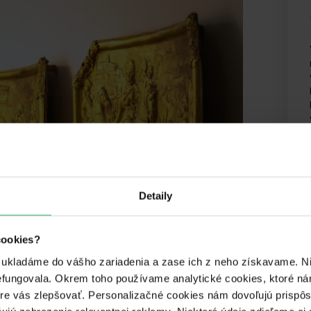
Detaily
cookies?
é ukladáme do vášho zariadenia a zase ich z neho získavame. Ni
efungovala. Okrem toho používame analytické cookies, ktoré n
m VSM prevzal vážený herec, Prof.
pre vás zlepšovať. Personalizačné cookies nám dovoľujú prispô
očný vzťah.