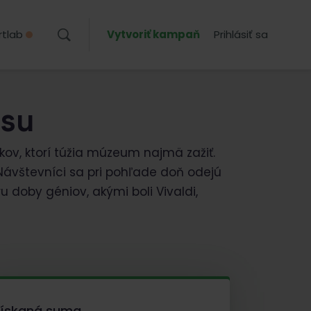
rtlab
Vytvoriť kampaň
Prihlásiť sa
asu
v, ktorí túžia múzeum najmä zažiť.
. Návštevníci sa pri pohľade doň odejú
 doby géniov, akými boli Vivaldi,
Získaná suma