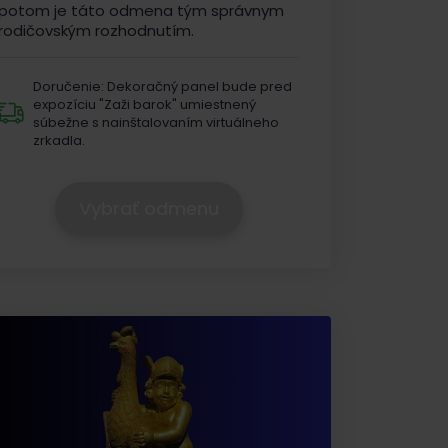
potom je táto odmena tým správnym
rodičovským rozhodnutím.
Doručenie:
Dekoračný panel bude pred
expozíciu "Zaži barok" umiestnený
súbežne s nainštalovaním virtuálneho
zrkadla.
Vybrať odmenu