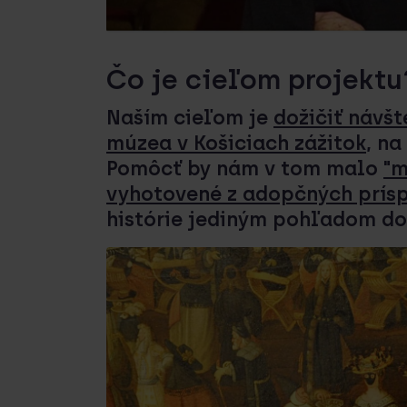
Čo je cieľom projektu
Naším cieľom je
dožičiť návš
múzea v Košiciach zážitok
, na
Pomôcť by nám v tom malo
"m
vyhotovené z adopčných prís
histórie jediným pohľadom do