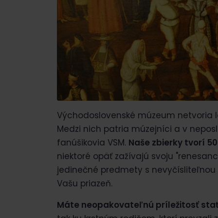
Východoslovenské múzeum netvoria len
Medzi nich patria múzejníci a v nepos
fanúšikovia VSM.
Naše zbierky tvorí 
niektoré opäť zažívajú svoju "renesanciu
jedinečné predmety s nevyčísliteľno
Vašu priazeň.
Máte neopakovateľnú príležitosť sta