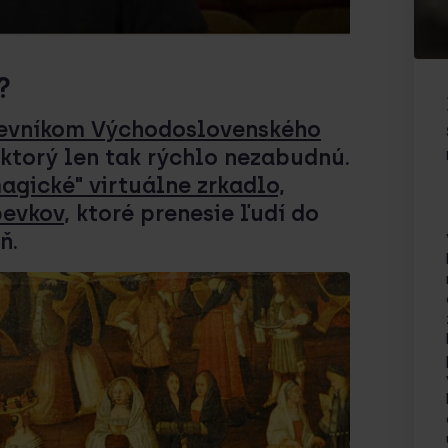
?
tevníkom Východoslovenského
 ktorý len tak rýchlo nezabudnú.
agické" virtuálne zrkadlo,
pevkov
, ktoré prenesie ľudí do
ň.