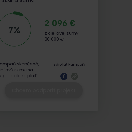
2 096 €
7%
z cieľovej sumy
30 000 €
ampaň skončená,
Zdieľať kampaň:
ieľovú sumu sa
epodarilo naplniť.
Chcem podporiť projekt