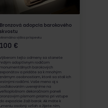
Bronzová adopcia barokového
skvostu
Minimálna výška príspevku
100
€
Výberom tejto odmeny sa stanete
hrdým adoptívnym rodičom
monumentálnych barokových
exponátov a pridáte sa k mnohým
známym osobnostiam, ktoré sa stali ich
krstnými rodičmi. Vaše meno aj s
poďakovaním uverejníme na
veľkoplošnom dekoračnom paneli
bronzovým písmom priamo pri vstupe
do expozície Zaži barok. Ak máte k
umeniu osobný vzťah a žijete ním,