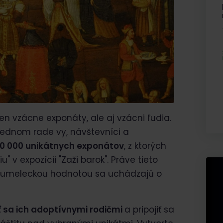
 vzácne exponáty, ale aj vzácni ľudia.
lednom rade vy, návštevníci a
500 000 unikátnych exponátov
, z ktorých
" v expozícii "Zaži barok". Práve tieto
u umeleckou hodnotou sa uchádzajú o
ť sa ich adoptívnymi rodičmi
a pripojiť sa