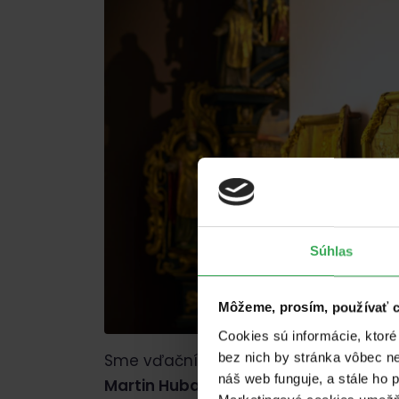
Súhlas
Môžeme, prosím, používať 
Cookies sú informácie, ktor
bez nich by stránka vôbec n
Sme vďační, že
patronát nad projekto
náš web funguje, a stále ho 
Martin Huba
, ktorý má k baroku výnim