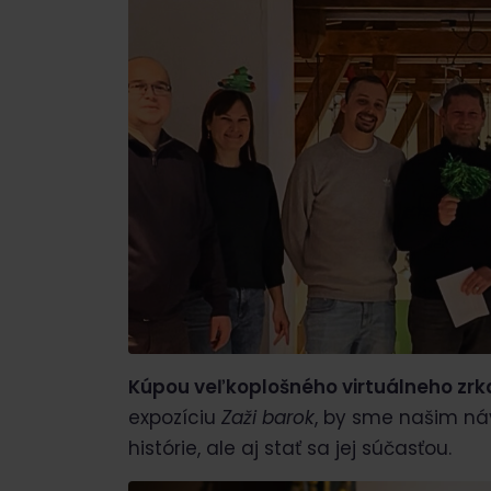
K
úpou veľkoplošného virtuálneho zrk
expozíciu
Zaži barok
, by sme našim ná
histórie, ale aj stať sa jej súčasťou.