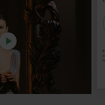
K
c
n