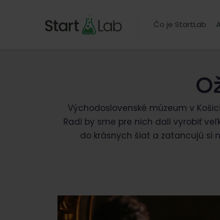
Čo je StartLab
A
Ož
Východoslovenské múzeum v Košicia
Radi by sme pre nich dali vyrobiť veľ
do krásnych šiat a zatancujú si 