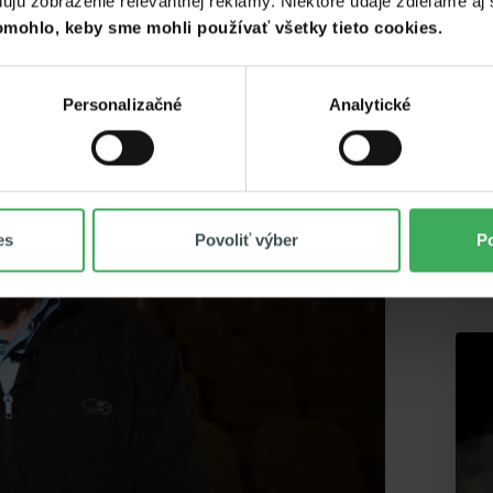
ú zobrazenie relevantnej reklamy. Niektoré údaje zdieľame aj s
mohlo, keby sme mohli používať všetky tieto cookies.
Personalizačné
Analytické
es
Povoliť výber
Po