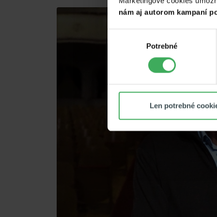
Marketingové cookies umožňuj
nám aj autorom kampaní po
Výber
Potrebné
súhlasu
Len potrebné cooki