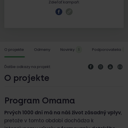
Zdieľať kampaň:
O projekte
Odmeny
Novinky
1
Podporovatelia
5
Ďalšie odkazy na projekt:
O projekte
Program Omama
Prvých 1000 dní má na náš život zásadný vplyv
,
pretože v tomto období dochádza k