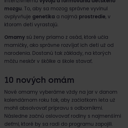
intenzívnemu
vývoju a formovaniu detského
mozgu
. To, aby sa mozog správne vyvinul
ovplyvňuje
genetika
a najmä
prostredie
, v
ktorom deti vyrastajú.
Omamy
sú ženy priamo z osád, ktoré učia
mamičky, ako správne rozvíjať ich deti už od
narodenia. Dostanú tak základy, na ktorých
môžu neskôr v škôlke a škole stavať.
10 nových omám
Nové omamy vyberáme vždy na jar v danom
kalendárnom roku tak, aby začiatkom leta už
mohli absolvovať prípravu s odborníkmi.
Následne začnú oslovovať rodiny s najmenšími
deťmi, ktoré by sa radi do programu zapojili.