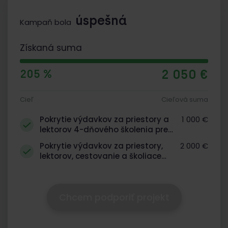
úspešná
Kampaň bola
Získaná suma
2 050 €
205 %
Cieľ
Cieľová suma
Pokrytie výdavkov za priestory a
1 000 €
lektorov 4-dňového školenia pre
nové omamy
Pokrytie výdavkov za priestory,
2 000 €
lektorov, cestovanie a školiace
pomôcky
Chcem podporiť projekt