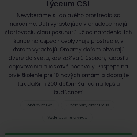
Lýceum CSL
Nevyberáme si, do akého prostredia sa
narodíme. Deti vyrastajúce v chudobe majú
štartovaciu čiaru posunutú už od narodenia. Ich
šance na úspech ovplyvňuje prostredie, v
ktorom vyrastajú. Omamy deťom otvárajú
dvere do sveta, kde zažívajú úspech, radosť z
objavovania a láskavé pochvaly. Prispejte na
prvé školenie pre 10 nových omám a doprajte
tak ďalším 200 deťom šancu na lepšiu
budúcnosť.
Lokálny rozvoj
Občiansky aktivizmus
Vzdelávanie a veda