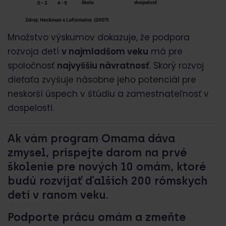
Množstvo výskumov dokazuje, že podpora
rozvoja detí
v najmladšom veku
má pre
spoločnosť
najvyššiu návratnosť
. Skorý rozvoj
dieťaťa zvyšuje násobne jeho potenciál pre
neskorší úspech v štúdiu a zamestnateľnosť v
dospelosti.
Ak vám program Omama dáva
zmysel, prispejte darom na prvé
školenie pre nových 10 omám, ktoré
budú rozvíjať ďalších 200 rómskych
detí v ranom veku.
Podporte prácu omám a zmeňte