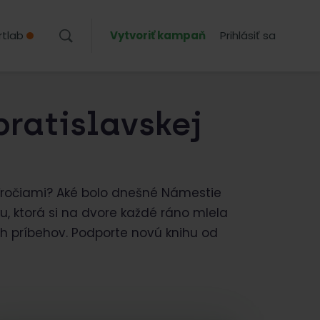
rtlab
Vytvoriť kampaň
Prihlásiť sa
bratislavskej
ťročiami? Aké bolo dnešné Námestie
u, ktorá si na dvore každé ráno mlela
h príbehov. Podporte novú knihu od