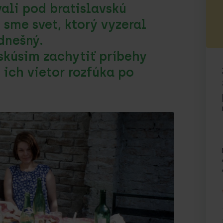
ali pod bratislavskú
 sme svet, ktorý vyzeral
 dnešný.
skúsim zachytiť príbehy
ž ich vietor rozfúka po