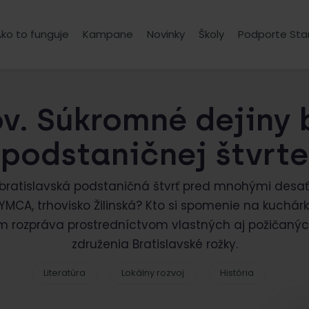
ko to funguje
Kampane
Novinky
Školy
Podporte Sta
v. Súkromné dejiny 
podstaničnej štvrte
a bratislavská podstaničná štvrť pred mnohými desa
CA, trhovisko Žilinská? Kto si spomenie na kuchárk
m rozpráva prostredníctvom vlastných aj požičanýc
združenia Bratislavské rožky.
Literatúra
Lokálny rozvoj
História