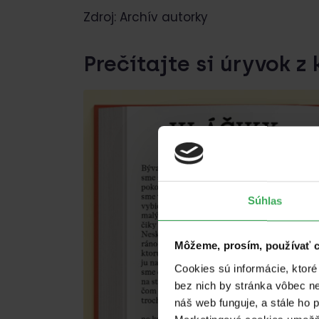
Zdroj: Archív autorky
Prečítajte si úryvok z k
Súhlas
Môžeme, prosím, používať 
Cookies sú informácie, ktor
bez nich by stránka vôbec n
náš web funguje, a stále ho 