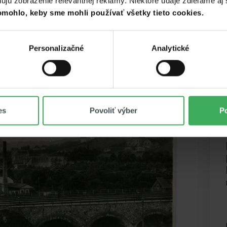
ú zobrazenie relevantnej reklamy. Niektoré údaje zdieľame aj s
mohlo, keby sme mohli používať všetky tieto cookies.
Personalizačné
Analytické
es
Povoliť výber
Po