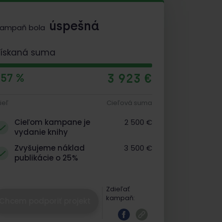
úspešná
ampaň bola
Získaná suma
3 923 €
157 %
ieľ
Cieľová suma
Cieľom kampane je
2 500 €
vydanie knihy
Zvyšujeme náklad
3 500 €
publikácie o 25%
Zdieľať
kampaň:
Chcem podporiť projekt