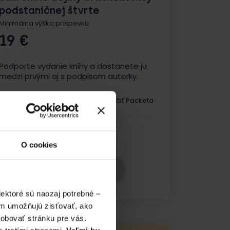
podstaničnej štvrte
Minimálna výška príspevku
19
€
Podporte vydanie knihy a dostanete ju
medzi prvými aj s podpisom autorky.
Túto odmenu vám môže doručiť Packeta
Doručenie:
od 26. mája 2025
O cookies
Vybrať odmenu
ektoré sú naozaj potrebné –
ám umožňujú zisťovať, ako
sobovať stránku pre vás.