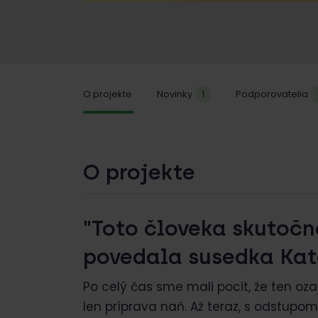
O projekte
Novinky
1
Podporovatelia
O projekte
"Toto človeka skutočne
povedala susedka Kat
Po celý čas sme mali pocit, že ten ozaj
len príprava naň. Až teraz, s odstupo