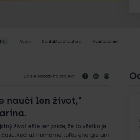
172
Autori
Kontaktovať autora
Vyúčtovanie
O
Ďalšie odkazy na projekt:
 naučí len život,"
arína.
stný život ešte len príde, že to všetko je
m času, keď už nemáme toľko energie ani