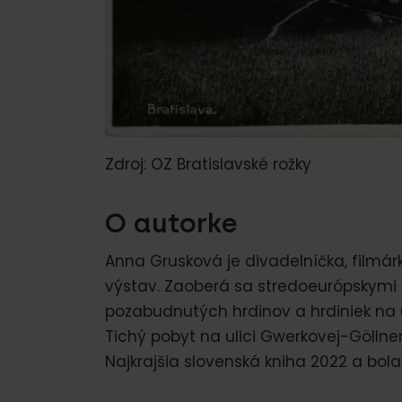
Zdroj: OZ Bratislavské rožky
O autorke
Anna Grusková je divadelníčka, filmárk
výstav. Zaoberá sa stredoeurópskymi 
pozabudnutých hrdinov a hrdiniek na 
Tichý pobyt na ulici Gwerkovej-Göllne
Najkrajšia slovenská kniha 2022 a bo