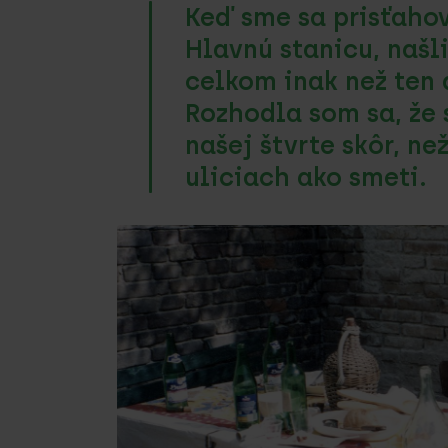
Keď sme sa prisťahov
Hlavnú stanicu, našli
celkom inak než ten
Rozhodla som sa, že 
našej štvrte skôr, ne
uliciach ako smeti.