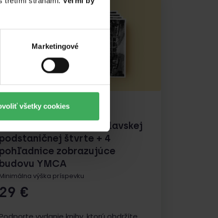
 tretími stranami.
Veľmi by
Marketingové
voliť všetky cookies
Kniha: Desať jeleňov.
Súkromné dejiny bratislavskej
podstaničnej štvrte + 4
pohľadnice zobrazujúce
budovu YMCA
Minimálna výška príspevku
29
€
Podporte vydanie knihy, ktorú obdržíte