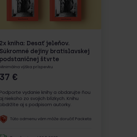
2x kniha: Desať jeleňov.
Súkromné dejiny bratislavskej
podstaničnej štvrte
Minimálna výška príspevku
37
€
Podporte vydanie knihy a obdarujte ňou
aj niekoho zo svojich blízkych. Knihu
obdržíte aj s podpisom autorky.
Túto odmenu vám môže doručiť Packeta