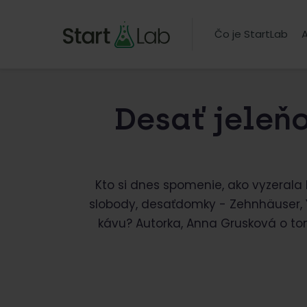
Čo je StartLab
A
Desať jeleňo
Kto si dnes spomenie, ako vyzeral
slobody, desaťdomky - Zehnhäuser, YM
kávu? Autorka, Anna Grusková o to