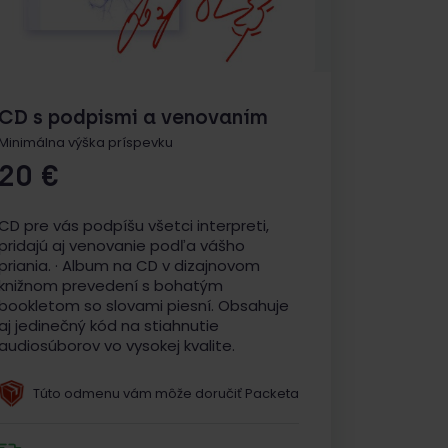
CD s podpismi a venovaním
Minimálna výška príspevku
20
€
CD pre vás podpíšu všetci interpreti,
pridajú aj venovanie podľa vášho
priania. · Album na CD v dizajnovom
knižnom prevedení s bohatým
bookletom so slovami piesní. Obsahuje
aj jedinečný kód na stiahnutie
audiosúborov vo vysokej kvalite.
Túto odmenu vám môže doručiť Packeta