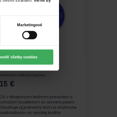
 tretími stranami.
Veľmi by
Marketingové
voliť všetky cookies
CD
Minimálna výška príspevku
15
€
CD v dizajnovom knižnom prevedení s
bohatým bookletom so slovami piesní. ·
Obsahuje aj jedinečný kód na stiahnutie
audiosúborov vo vysokej kvalite.