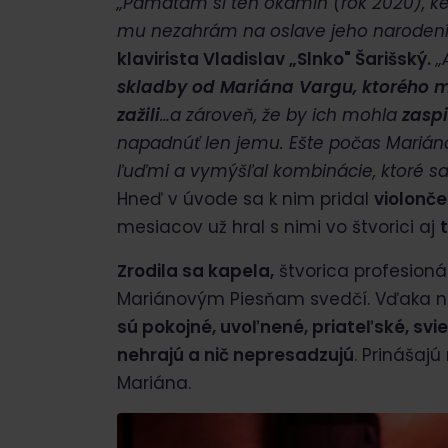
„Pamätám si ten okamih (rok 2020), ke
mu nezahrám na oslave jeho narodení
klavirista Vladislav „Slnko" Šarišský.
„
skladby od Mariána Vargu, ktorého 
zažili
…a zároveň, že by ich mohla
zaspi
napadnúť len jemu. Ešte počas Mariáno
ľuďmi a vymýšľal kombinácie, ktoré sa
Hneď v úvode sa k nim pridal
violonče
mesiacov už hral s nimi vo štvorici aj
Zrodila sa kapela,
štvorica profesionál
Mariánovým Piesňam svedčí. Vďaka ne
sú pokojné, uvoľnené, priateľské, svie
nehrajú a nič nepresadzujú
. Prinášaj
Mariána.