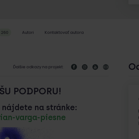
260
Autori
Kontaktovať autora
O
Ďalšie odkazy na projekt:
ŠU PODPORU!
 nájdete na stránke:
ian-varga-piesne