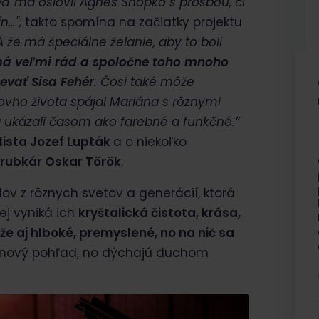
ď ma oslovil Agnes Snopko s prosbou, či
n…",
takto spomína na začiatky projektu
A že má špeciálne želanie, aby to boli
má veľmi rád a spoločne toho mnoho
evať Sisa Fehér
. Čosi také môže
vho života spájal Mariána s rôznymi
 ukázali časom ako farebné a funkčné.”
lista Jozef Lupták
a o niekoľko
trubkár Oskar Török
.
ov z rôznych svetov a generácií, ktorá
j vyniká ich
kryštalická čistota, krása,
že aj hlboké, premyslené, no na nič sa
ú nový pohľad, no dýchajú duchom