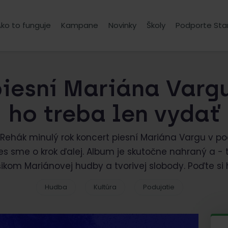
ko to funguje
Kampane
Novinky
Školy
Podporte Sta
iesní Mariána Vargu 
ho treba len vydať
 Rehák minulý rok koncert piesní Mariána Vargu v pod
s sme o krok ďalej. Album je skutočne nahraný a - t
ikom Mariánovej hudby a tvorivej slobody. Poďte si 
Hudba
Kultúra
Podujatie