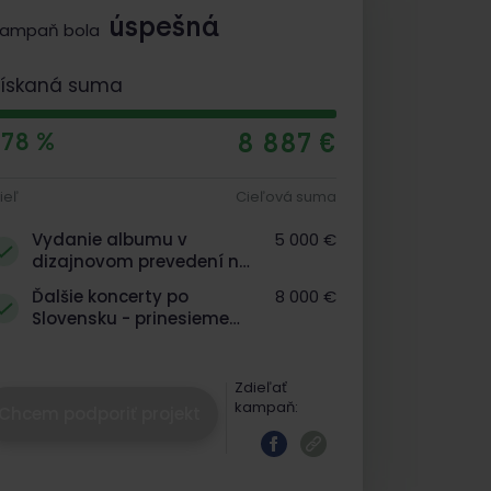
úspešná
ampaň bola
Získaná suma
8 887 €
178 %
ieľ
Cieľová suma
Vydanie albumu v
5 000 €
dizajnovom prevedení na
CD a LP
Ďalšie koncerty po
8 000 €
Slovensku - prinesieme
Vargovu hudbu až k vám!
Zdieľať
kampaň:
Chcem podporiť projekt