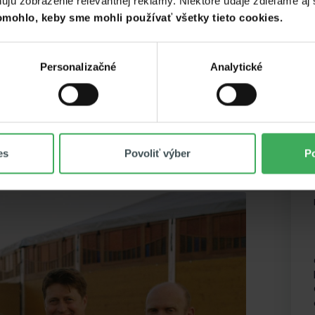
ú zobrazenie relevantnej reklamy. Niektoré údaje zdieľame aj s
mohlo, keby sme mohli používať všetky tieto cookies.
ginálu a sám sa stáva
Personalizačné
Analytické
zameniteľnosť rukopisu
 esencia krásy a priestor
kreativitu a virtuozitu."
es
Povoliť výber
Po
Jana Vargová