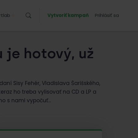
rtlab
Vytvoriť kampaň
Prihlásiť sa
je hotový, už
aní Sisy Fehér, Vladislava Šarišského,
eraz ho treba vylisovať na CD a LP a
ho s nami vypočuť...