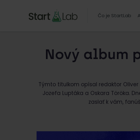
Čo je StartLab
A
Nový album p
Týmto titulkom opísal redaktor Oliver
Jozefa Luptáka a Oskara Töröka. Dne
zaslať k vám, fanúš