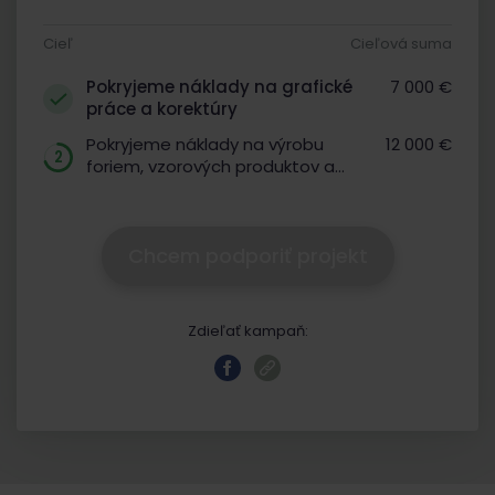
Cieľ
Cieľová suma
Pokryjeme náklady na grafické
7 000 €
práce a korektúry
Pokryjeme náklady na výrobu
12 000 €
2
foriem, vzorových produktov a
licencií
Chcem podporiť projekt
Zdieľať kampaň: