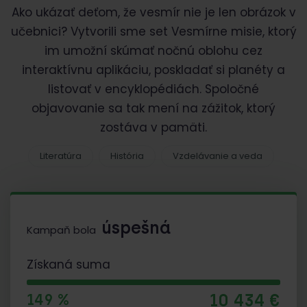
Ako ukázať deťom, že vesmír nie je len obrázok v
učebnici? Vytvorili sme set Vesmírne misie, ktorý
im umožní skúmať nočnú oblohu cez
interaktívnu aplikáciu, poskladať si planéty a
listovať v encyklopédiách. Spoločné
objavovanie sa tak mení na zážitok, ktorý
zostáva v pamäti.
Literatúra
História
Vzdelávanie a veda
úspešná
Kampaň bola
Získaná suma
10 434 €
149 %