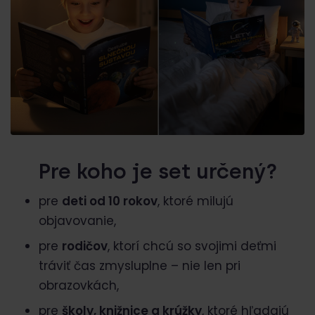
Pre koho je set určený?
pre
deti od 10 rokov
, ktoré milujú
objavovanie,
pre
rodičov
, ktorí chcú so svojimi deťmi
tráviť čas zmysluplne – nie len pri
obrazovkách,
pre
školy, knižnice a krúžky
, ktoré hľadajú