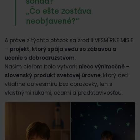
sonda?“
„Čo ešte zostáva
neobjavené?“
A práve z týchto otázok sa zrodili VESMÍRNE MISIE
–
projekt, ktorý spája vedu so zábavou a
učenie s dobrodružstvom
.
Našim cieľom bolo vytvoriť
niečo výnimočné –
slovenský produkt svetovej úrovne
, ktorý deti
vtiahne do vesmíru bez obrazovky, len s
vlastnými rukami, očami a predstavivosťou.