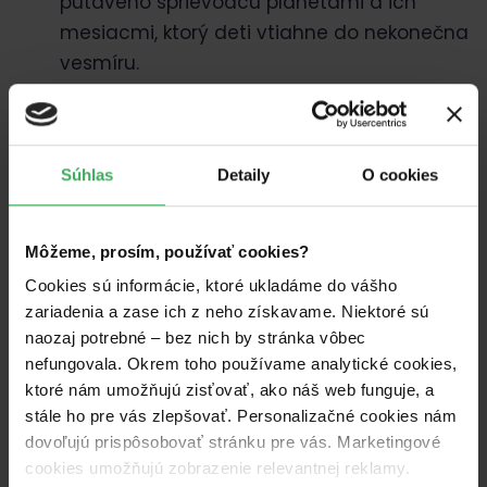
pútavého sprievodcu planétami a ich
mesiacmi, ktorý deti vtiahne do nekonečna
vesmíru.
3D papierové modely Zeme, Mesiaca a
Marsu
- deti si ich poskladajú samy a
priamo na modeloch môžu skúmať miesta
Súhlas
Detaily
O cookies
pristátí skutočných misií.
Plnú verziu aplikácie Solar System Scope v
Môžeme, prosím, používať cookies?
slovenčine
– svetovo úspešnú interaktívnu
Cookies sú informácie, ktoré ukladáme do vášho
encyklopédiu vesmíru, preloženú do 17
zariadenia a zase ich z neho získavame. Niektoré sú
jazykov a používanú viac než 30 miliónmi
naozaj potrebné – bez nich by stránka vôbec
ľudí po celom svete!
nefungovala. Okrem toho používame analytické cookies,
ktoré nám umožňujú zisťovať, ako náš web funguje, a
Lepidlo a lupa
– všetko potrebné na
stále ho pre vás zlepšovať. Personalizačné cookies nám
pohodlné skladanie modelov a
dovoľujú prispôsobovať stránku pre vás. Marketingové
pozorovanie detailov.
cookies umožňujú zobrazenie relevantnej reklamy.