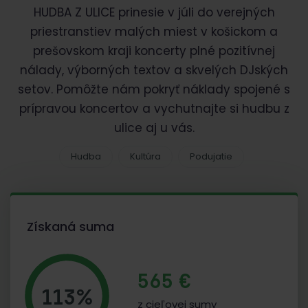
HUDBA Z ULICE prinesie v júli do verejných
priestranstiev malých miest v košickom a
prešovskom kraji koncerty plné pozitívnej
nálady, výborných textov a skvelých DJských
setov. Pomôžte nám pokryť náklady spojené s
prípravou koncertov a vychutnajte si hudbu z
ulice aj u vás.
Hudba
Kultúra
Podujatie
Získaná suma
565 €
113%
z cieľovej sumy