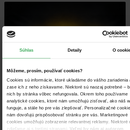
Súhlas
Detaily
O cooki
Môžeme, prosím, používať cookies?
Cookies sú informácie, ktoré ukladáme do vášho zariadenia 
zase ich z neho získavame. Niektoré sú naozaj potrebné – 
nich by stránka vôbec nefungovala. Okrem toho používame
Interaktívna pouličná
analytické cookies, ktoré nám umožňujú zisťovať, ako náš 
show so živým vystúpením
funguje, a stále ho pre vás zlepšovať. Personalizačné cooki
a DJským setom, priblíži
nám dovoľujú prispôsobovať stránku pre vás. Marketingové
cookies umožňujú zobrazenie relevantnej reklamy. Niektoré 
rapovú tvorbu širokej
zdieľame aj s tretími stranami.
Veľmi by nám aj autorom