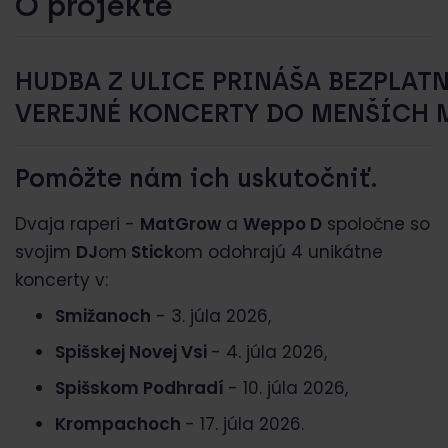
O projekte
HUDBA Z ULICE PRINÁŠA BEZPLAT
VEREJNÉ KONCERTY DO MENŠÍCH 
Pomôžte nám ich uskutočniť.
Dvaja raperi -
MatGrow
a
Weppo D
spoločne so
svojim
DJ
om
Stick
om odohrajú 4 unikátne
koncerty v:
Smižanoch
- 3. júla 2026,
Spišskej Novej Vsi
- 4. júla 2026,
Spišskom Podhradí
- 10. júla 2026,
Krompachoch
- 17. júla 2026.