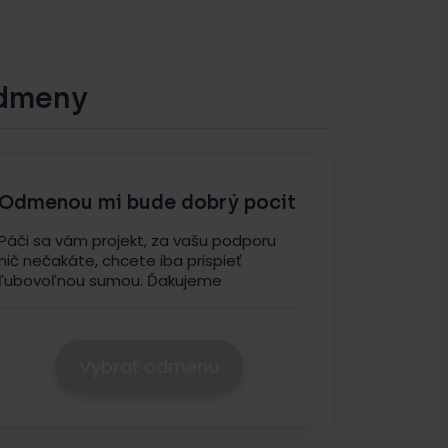
dmeny
Odmenou mi bude dobrý pocit
Páči sa vám projekt, za vašu podporu
nič nečakáte, chcete iba prispieť
ľubovoľnou sumou. Ďakujeme
Vybrať odmenu