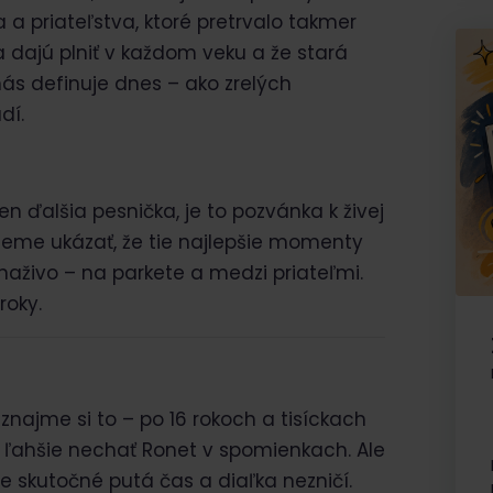
ia a priateľstva, ktoré pretrvalo takmer
 dajú plniť v každom veku a že stará
nás definuje dnes – ako zrelých
dí.
len ďalšia pesnička, je to pozvánka k živej
eme ukázať, že tie najlepšie momenty
naživo – na parkete a medzi priateľmi.
roky.
iznajme si to – po 16 rokoch a tisíckach
o ľahšie nechať Ronet v spomienkach. Ale
e skutočné putá čas a diaľka nezničí.