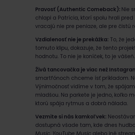
Pravosť (Authentic Comeback):
Nie s
chlapi a Patrícia, ktorí spolu hrali pre
vracajú nie pre peniaze, ale pre čistú 
Vzdialenosť nie je prekážka:
To, že jed
tomuto klipu, dokazuje, že tento proj
hodnotu. To nie je koníček, to je vášeň.
Živá tancovačka je viac než Instagra
smartfónoch chceme ísť príkladom. Náš 
Výnimočnosť vidíme v tom, že spájam
mladšou. Na parkete je jedno, koľko m
ktorú spája rytmus a dobrá nálada.
Vezmite si nás kamkoľvek:
Neostávame
dostupná všade tam, kde dnes hudba ž
Music, YouTube Music
alebo iné strea