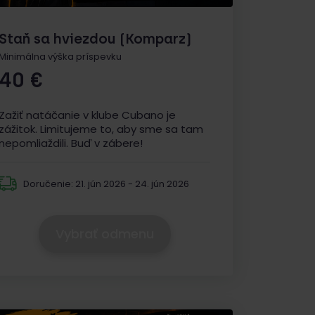
Staň sa hviezdou (Komparz)
Minimálna výška príspevku
40
€
Zažiť natáčanie v klube Cubano je
zážitok. Limitujeme to, aby sme sa tam
nepomliaždili. Buď v zábere!
Doručenie:
21. jún 2026 - 24. jún 2026
Vybrať odmenu