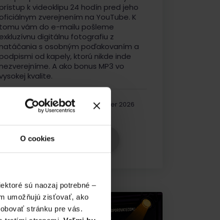
prístup k videoklipu 24 hodín pred jeho
oficiálnym zverejnením na YouTube. K
tomu vám do e-mailu pošleme
exkluzívnu digitálnu fotografiu z
natáčania s osobným poďakovaním a
podpismi od kapely, ktorú nikde inde
nezverejníme. A ako bonus MP3 vo
vysokej kvalite.
Doručenie:
august - september 2026
Vybrať odmenu
O cookies
ektoré sú naozaj potrebné –
ám umožňujú zisťovať, ako
sobovať stránku pre vás.