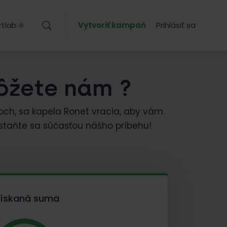
rtlab
Vytvoriť kampaň
Prihlásiť sa
ôžete nám ?
och, sa kapela Ronet vracia, aby vám
 staňte sa súčasťou nášho príbehu!
Získaná suma