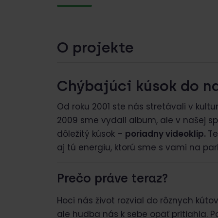
O projekte
Chýbajúci kúsok do n
Od roku 2001 ste nás stretávali v kult
2009 sme vydali album, ale v našej sp
dôležitý kúsok –
poriadny videoklip.
Te
aj tú energiu, ktorú sme s vami na park
Prečo práve teraz?
Hoci nás život rozvial do rôznych kúto
ale hudba nás k sebe opäť pritiahla. Po