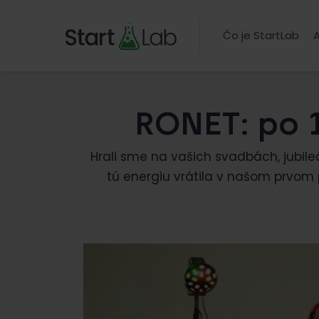
Čo je StartLab
A
RONET: po 
Hrali sme na vašich svadbách, jubil
tú energiu vrátila v našom prvom 