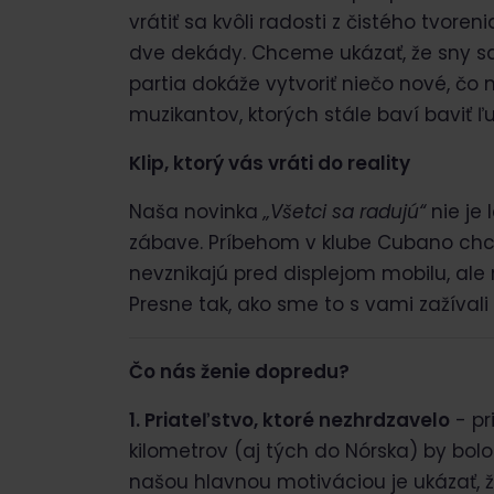
vrátiť sa kvôli radosti z čistého tvoren
dve dekády. Chceme ukázať, že sny sa
partia dokáže vytvoriť niečo nové, čo 
muzikantov, ktorých stále baví baviť ľu
Klip, ktorý vás vráti do reality
Naša novinka
„Všetci sa radujú“
nie je 
zábave. Príbehom v klube Cubano chc
nevznikajú pred displejom mobilu, ale 
Presne tak, ako sme to s vami zažívali 
Čo nás ženie dopredu?
1. Priateľstvo, ktoré nezhrdzavelo
- pr
kilometrov (aj tých do Nórska) by bol
našou hlavnou motiváciou je ukázať, ž