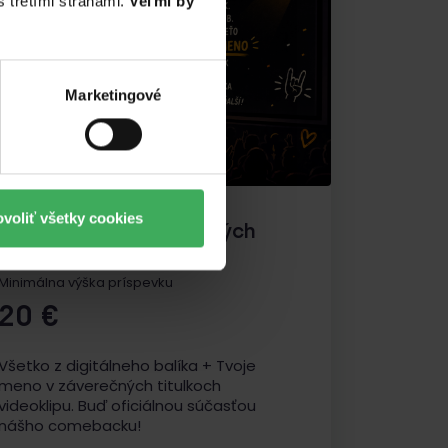
 tretími stranami.
Veľmi by
Marketingové
voliť všetky cookies
Tvoje meno v záverečných
titulkoch
Minimálna výška príspevku
20
€
Všetko z digitálneho balíka + Tvoje
meno v záverečných titulkoch
videoklipu. Buď oficiálnou súčasťou
nášho comebacku!