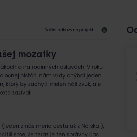
O
Ďalšie odkazy na projekt:
ašej mozaiky
urákoch a na rodinných oslavách. V roku
oločnej histórii nám vždy chýbal jeden
n, ktorý by zachytil nielen náš zvuk, ale
ete zažívali.
v (jeden z nás meria cestu až z Nórska!),
cítili sme, že teraz je ten správny čas