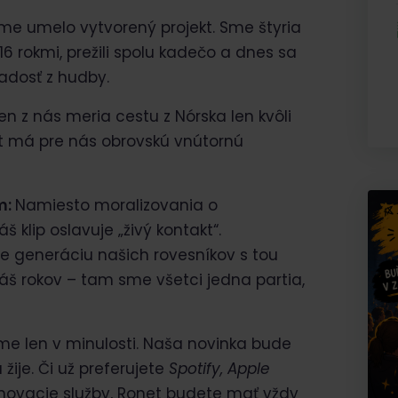
me umelo vytvorený projekt. Sme štyria
d 16 rokmi, prežili spolu kadečo a dnes sa
radosť z hudby.
en z nás meria cestu z Nórska len kvôli
ekt má pre nás obrovskú vnútornú
m:
Namiesto moralizovania o
klip oslavuje „živý kontakt“.
e generáciu našich rovesníkov s tou
áš rokov – tam sme všetci jedna partia,
 len v minulosti. Naša novinka bude
ije. Či už preferujete
Spotify, Apple
movacie služby, Ronet budete mať vždy