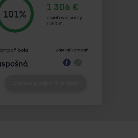
1 306 €
101%
z cieľovej sumy
1 290 €
ampaň bola
Zdieľať kampaň:
úspešná
Chcem podporiť projekt