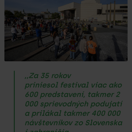
,,Za 35 rokov
priniesol festival viac ako
600 predstavení, takmer 2
000 sprievodných podujatí
a prilákal takmer 400 000
návštevníkov zo Slovenska