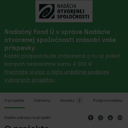
Nadačný fond Ü v správe Nadácie
otvorenej spoločnosti znásobí vaše
príspevky
Každá podpora bude znásobená a to až pokiaľ
kampaň nedosiahne sumu 4 000 €
Prečítajte si viac o tejto unikátnej podpore
vybraných projektov.
O projekte
Odmeny
Novinky
2
Podporovatelia
1
Ďalšie odkazy na projekt: