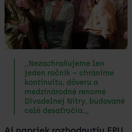
,,Nezachraňujeme len
jeden ročník – chránime
kontinuitu, dôveru a
medzinárodné renomé
Divadelnej Nitry, budované
celé desaťročia.,,
Aj napriek rozhodnutiu FPU