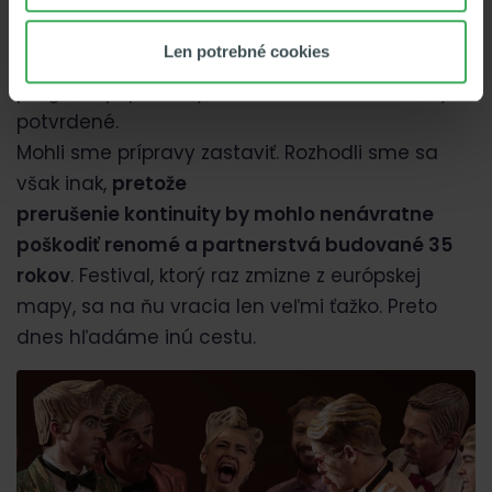
Tentoraz sme informáciu o nepodporení dostali
Len potrebné cookies
až o
päť mesiacov neskôr
– v čase, keď bol
program pripravený a medzinárodné záväzky
potvrdené.
Mohli sme prípravy zastaviť. Rozhodli sme sa
však inak,
pretože
prerušenie kontinuity by mohlo nenávratne
poškodiť renomé a partnerstvá budované 35
rokov
. Festival, ktorý raz zmizne z európskej
mapy, sa na ňu vracia len veľmi ťažko. Preto
dnes hľadáme inú cestu.