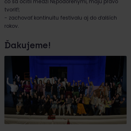
čo sa ocitli medzi NEpodorenými, majú právo
tvoriť!;
- zachovať kontinuitu festivalu aj do ďalších
rokov.
Ďakujeme!