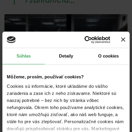
i zahraničia.,,
Súhlas
Detaily
O cookies
Môžeme, prosím, používať cookies?
Cookies sú informácie, ktoré ukladáme do vášho
zariadenia a zase ich z neho získavame. Niektoré sú
naozaj potrebné – bez nich by stránka vôbec
nefungovala. Okrem toho používame analytické cookies,
Divadelná Nitra not
ktoré nám umožňujú zisťovať, ako náš web funguje, a
fo(u)nded/ nepodporená
stále ho pre vás zlepšovať. Personalizačné cookies nám
dovoľujú prispôsobovať stránku pre vás. Marketingové