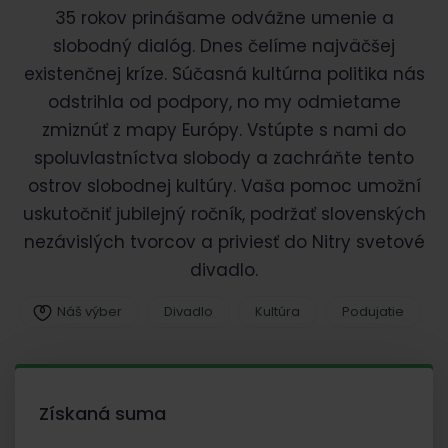
35 rokov prinášame odvážne umenie a
slobodný dialóg. Dnes čelíme najväčšej
existenčnej kríze. Súčasná kultúrna politika nás
odstrihla od podpory, no my odmietame
zmiznúť z mapy Európy. Vstúpte s nami do
spoluvlastníctva slobody a zachráňte tento
ostrov slobodnej kultúry. Vaša pomoc umožní
uskutočniť jubilejný ročník, podržať slovenských
nezávislých tvorcov a priviesť do Nitry svetové
divadlo.
Náš výber
Divadlo
Kultúra
Podujatie
Získaná suma