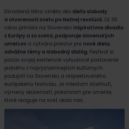
Divadelná Nitra vznikla ako
dieťa slobody
a otvorenosti svetu po Nežnej revolúcii.
Už 35
rokov prináša na Slovensko i
nšpiratívne divadlo
z Európy a zo sveta, podporuje slovenských
umelcov
a vytvára priestor pre
nové diela,
odvážne témy a slobodný dialóg
. Festival si
počas svojej existencie vybudoval postavenie
jedného z najvýznamnejších kultúrnych
podujatí na Slovensku a rešpektovaného
európskeho festivalu. Je miestom stretnutí,
výmeny skúseností, priestorom pre umenie,
ktoré reaguje na svet okolo nás.