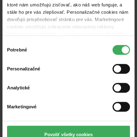
ktoré nám umožňujú zisťovať, ako náš web funguje, a
stále ho pre vás zlepšovať. Personalizačné cookies nám
dovoľujú prispôsobovať stránku pre vás. Marketingové
cookies umožňujú zobrazenie relevantnej reklamy.
Niektoré údaje zdieľame aj s tretími stranami.
Veľmi by
nám aj autorom kampaní pomohlo, keby sme mohli
Výber
používať všetky tieto cookies.
Potrebné
súhlasu
Personalizačné
Analytické
Marketingové
Povoliť všetky cookies