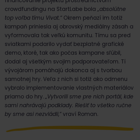
financovanie projektu prostredníctvom
crowdfundingu na StartLabe bola
„absolútne
top voľba tímu Vivat.“
Okrem peňazí im totiž
kampaň priniesla aj obrovský mediálny zásah a
vyformovala tak veľkú komunitu. Tímu sa pred
sviatkami podarilo vydať bezplatné grafické
demo, ktoré, tak ako počas kampane sľúbil,
dodal aj všetkým svojim podporovateľom. Tí
vývojárom pomáhajú dokonca aj s tvorbou
samotnej hry. Veľa z nich si totiž ako odmenu
vybralo implementovanie vlastných materiálov
priamo do hry.
„Vytvorili sme pre nich portál, kde
sami nahrávajú podklady. Riešiť to všetko ručne
by sme asi nezvládli,“
vraví Roman.