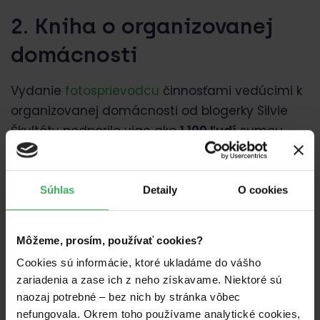
2. Kniha o organizovanej
domácnosti
Vydanie
fotosprievodcu
činnosťami vedúcimi k
organizovanej domácnosti od blogerky Silvie
Škultéty podporilo viac ako
1 100 ľudí
sumou
vyše
30 300 €.
Vďaka tomu sa autorke podarilo
nielen vydať knižku, ale aj urobiť jej dotlač a
zorganizovať tematické workshopy pre firmy,
Súhlas
Detaily
O cookies
školy a domovy sociálnych služieb.
Môžeme, prosím, používať cookies?
Cookies sú informácie, ktoré ukladáme do vášho
zariadenia a zase ich z neho získavame. Niektoré sú
naozaj potrebné – bez nich by stránka vôbec
nefungovala. Okrem toho používame analytické cookies,