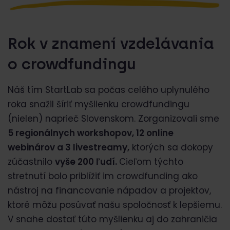
Rok v znamení vzdelávania
o crowdfundingu
Náš tím StartLab sa počas celého uplynulého
roka snažil šíriť myšlienku crowdfundingu
(nielen) naprieč Slovenskom. Zorganizovali sme
5 regionálnych workshopov, 12 online
webinárov a 3 livestreamy,
ktorých sa dokopy
zúčastnilo
vyše 200 ľudí.
Cieľom týchto
stretnutí bolo priblížiť im crowdfunding ako
nástroj na financovanie nápadov a projektov,
ktoré môžu posúvať našu spoločnosť k lepšiemu.
V snahe dostať túto myšlienku aj do zahraničia