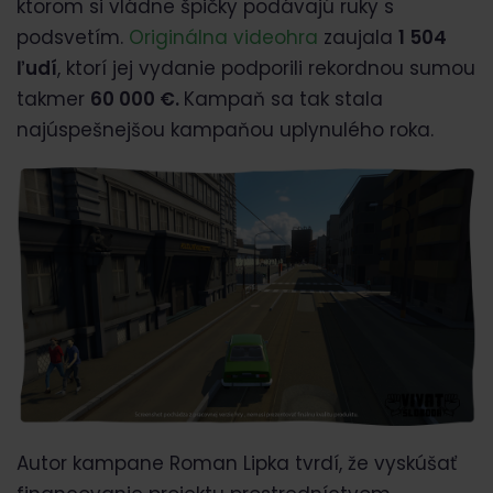
ktorom si vládne špičky podávajú ruky s
podsvetím.
Originálna videohra
zaujala
1 504
ľudí
, ktorí jej vydanie podporili rekordnou sumou
takmer
60 000 €.
Kampaň sa tak stala
najúspešnejšou kampaňou uplynulého roka.
Autor kampane Roman Lipka tvrdí, že vyskúšať