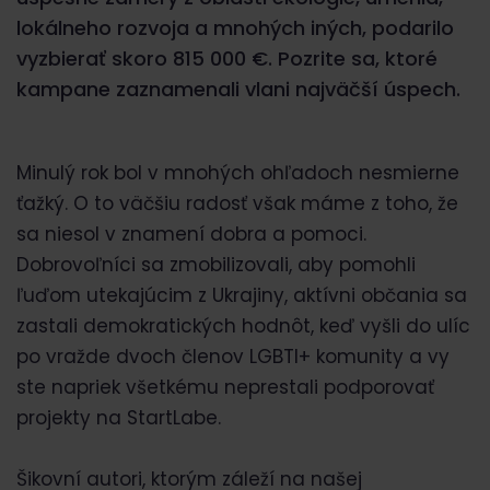
lokálneho rozvoja a mnohých iných, podarilo
vyzbierať skoro 815 000 €. Pozrite sa, ktoré
kampane zaznamenali vlani najväčší úspech.
Minulý rok bol v mnohých ohľadoch nesmierne
ťažký. O to väčšiu radosť však máme z toho, že
sa niesol v znamení dobra a pomoci.
Dobrovoľníci sa zmobilizovali, aby pomohli
ľuďom utekajúcim z Ukrajiny, aktívni občania sa
zastali demokratických hodnôt, keď vyšli do ulíc
po vražde dvoch členov LGBTI+ komunity a vy
ste napriek všetkému neprestali podporovať
projekty na StartLabe.
Šikovní autori, ktorým záleží na našej