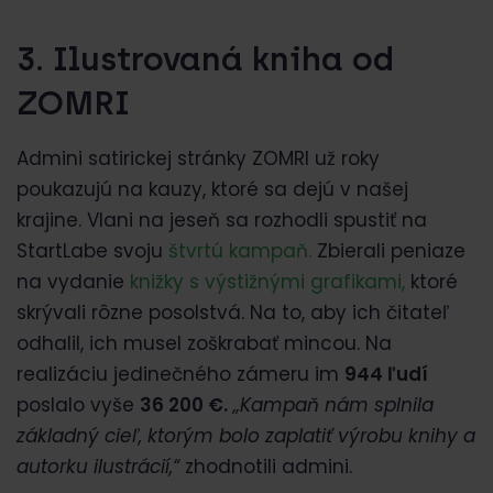
3. Ilustrovaná kniha od
ZOMRI
Admini satirickej stránky ZOMRI už roky
poukazujú na kauzy, ktoré sa dejú v našej
krajine. Vlani na jeseň sa rozhodli spustiť na
StartLabe svoju
štvrtú kampaň.
Zbierali peniaze
na vydanie
knižky s výstižnými grafikami,
ktoré
skrývali rôzne posolstvá. Na to, aby ich čitateľ
odhalil, ich musel zoškrabať mincou. Na
realizáciu jedinečného zámeru im
944 ľudí
poslalo vyše
36 200 €.
„Kampaň nám splnila
základný cieľ, ktorým bolo zaplatiť výrobu knihy a
autorku ilustrácií,“
zhodnotili admini.