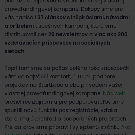
pomôžu s prípravou a vedením vašej vlastnej
crowdfundingovej kampane. Dokopy sme pre
vás napísali
37 článkov s inšpiráciami, návodmi
a príbehmi
úspešných kampaní, ktoré sme
distribuovali cez
29 newslettrov
a
viac ako 200
vzdelávacích príspevkov na sociálnych
sieťach.
Popri tom sme sa počas celého roka zabezpečiť
vám čo najväčší komfort, či už pri podpore
projektov na StartLabe alebo pri vedení vašej
vlastnej crowdfundingovej kampane.
Náš web
prešiel redizajnom a pre podporovateľov sme
spustili novú funkciu postregistrácie, vďaka
ktorej majú prehľad o podporených projektoch.
Pre autorov sme pripravili vylepšenú stránku
Ako