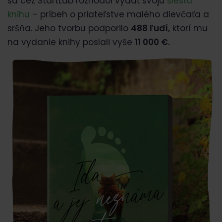
sa cez StartLab rozhodol vydať svoju
šiestu
knihu
– príbeh o priateľstve malého dievčaťa a
sršňa. Jeho tvorbu podporilo
488 ľudí,
ktorí mu
na vydanie knihy poslali vyše
11 000 €.